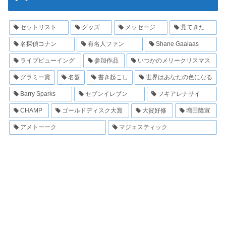
セットリスト
グッズ
メッセージ
見てきた
名探偵コナン
有名人ファン
Shane Gaalaas
ライブビューイング
参加作品
いつかのメリークリスマス
グラミー賞
名盤
書き起こし
世界はあなたの色になる
Barry Sparks
セブンイレブン
フキアレナサイ
CHAMP
ゴールドディスク大賞
大賀好修
増田隆宣
アメトーーク
マジェスティック