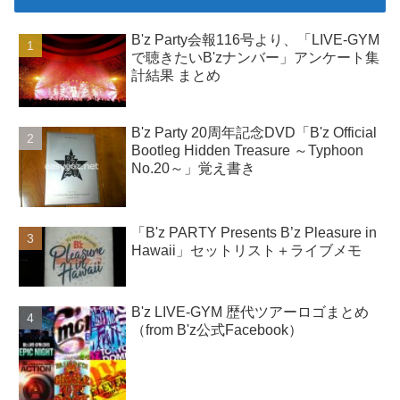
B'z Party会報116号より、「LIVE-GYM
で聴きたいB'zナンバー」アンケート集
計結果 まとめ
B'z Party 20周年記念DVD「B'z Official
Bootleg Hidden Treasure ～Typhoon
No.20～」覚え書き
「B'z PARTY Presents B’z Pleasure in
Hawaii」セットリスト＋ライブメモ
B'z LIVE-GYM 歴代ツアーロゴまとめ
（from B'z公式Facebook）