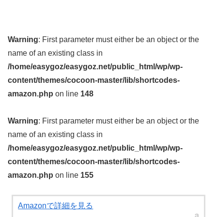
Warning
: First parameter must either be an object or the
name of an existing class in
/home/easygoz/easygoz.net/public_html/wp/wp-
content/themes/cocoon-master/lib/shortcodes-
amazon.php
on line
148
Warning
: First parameter must either be an object or the
name of an existing class in
/home/easygoz/easygoz.net/public_html/wp/wp-
content/themes/cocoon-master/lib/shortcodes-
amazon.php
on line
155
Amazonで詳細を見る