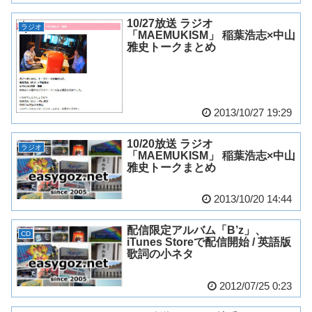
10/27放送 ラジオ
ラジオ
「MAEMUKISM」 稲葉浩志×中山
雅史トークまとめ
2013/10/27 19:29
10/20放送 ラジオ
ラジオ
「MAEMUKISM」 稲葉浩志×中山
雅史トークまとめ
2013/10/20 14:44
配信限定アルバム「B’z」、
CD
iTunes Storeで配信開始 / 英語版
歌詞の小ネタ
2012/07/25 0:23