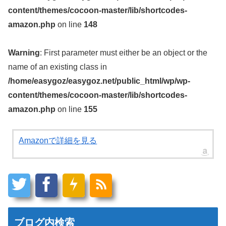
content/themes/cocoon-master/lib/shortcodes-
amazon.php
on line
148
Warning
: First parameter must either be an object or the
name of an existing class in
/home/easygoz/easygoz.net/public_html/wp/wp-
content/themes/cocoon-master/lib/shortcodes-
amazon.php
on line
155
Amazonで詳細を見る
ブログ内検索