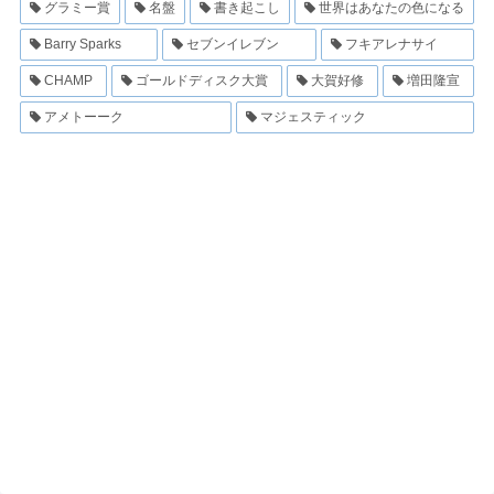
グラミー賞
名盤
書き起こし
世界はあなたの色になる
Barry Sparks
セブンイレブン
フキアレナサイ
CHAMP
ゴールドディスク大賞
大賀好修
増田隆宣
アメトーーク
マジェスティック