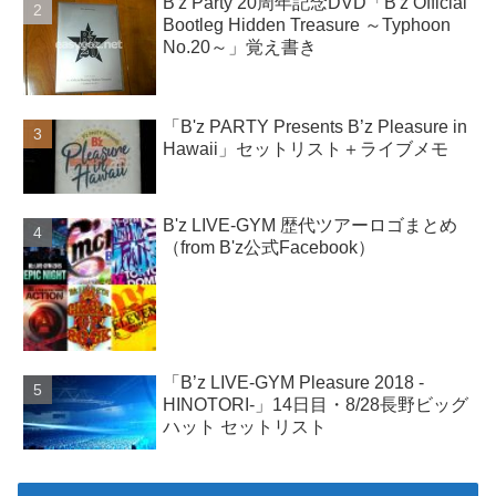
B'z Party 20周年記念DVD「B'z Official
Bootleg Hidden Treasure ～Typhoon
No.20～」覚え書き
「B'z PARTY Presents B’z Pleasure in
Hawaii」セットリスト＋ライブメモ
B'z LIVE-GYM 歴代ツアーロゴまとめ
（from B'z公式Facebook）
「B’z LIVE-GYM Pleasure 2018 -
HINOTORI-」14日目・8/28長野ビッグ
ハット セットリスト