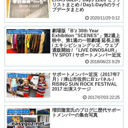
リストまとめ / Day1-Day5のライ
ブデータまとめ
2020/11/29 0:12
劇場版「B’z 30th Year
B'z 30th Year Exhibition “SCENES”
Exhibition “SCENES”」第2週上
映中、第1週の一部劇場 延長上映
/ エキシビショングッズ、ウェブ
通販開始 / 「LIVE DINOSAUR」
TV SPOT / サポートメンバー近況
2018/06/23 9:29
サポートメンバー近況（2017年7
2017夏フェス
月）/ 津山市役所にB’zパネル /
RISING SUN ROCK FESTIVAL
2017 出演ステージ
2017/07/03 22:25
増田隆宣氏のブログに歴代サポー
その他のサイト
トメンバーの集合写真