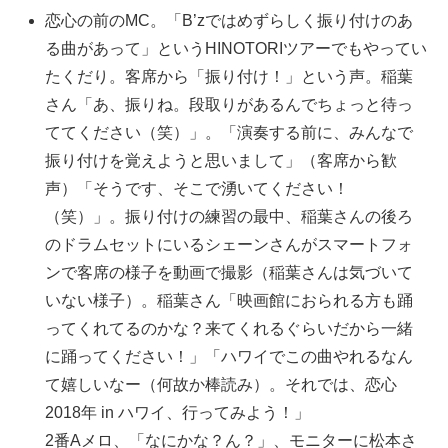
恋心の前のMC。「B’zではめずらしく振り付けのあ
る曲があって」というHINOTORIツアーでもやってい
たくだり。客席から「振り付け！」という声。稲葉
さん「あ、振りね。段取りがあるんでちょっと待っ
ててください（笑）」。「演奏する前に、みんなで
振り付けを覚えようと思いまして」（客席から歓
声）「そうです、そこで湧いてください！
（笑）」。振り付けの練習の最中、稲葉さんの後ろ
のドラムセットにいるシェーンさんがスマートフォ
ンで客席の様子を動画で撮影（稲葉さんは気づいて
いない様子）。稲葉さん「映画館におられる方も踊
ってくれてるのかな？来てくれるぐらいだから一緒
に踊ってください！」「ハワイでこの曲やれるなん
て嬉しいなー（何故か棒読み）。それでは、恋心
2018年 in ハワイ、行ってみよう！」
2番Aメロ、「なにかな？ん？」、モニターに松本さ