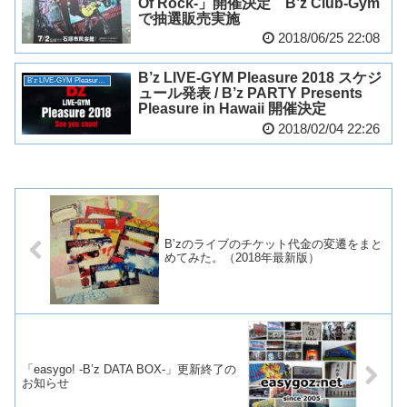
Of Rock-」開催決定 B’z Club-Gym
で抽選販売実施
2018/06/25 22:08
B’z LIVE-GYM Pleasure 2018 スケジ
B'z LIVE-GYM Pleasure 2018 -HINOTORI-
ュール発表 / B’z PARTY Presents
Pleasure in Hawaii 開催決定
2018/02/04 22:26
B’zのライブのチケット代金の変遷をまと
めてみた。（2018年最新版）
「easygo! -B’z DATA BOX-」更新終了の
お知らせ