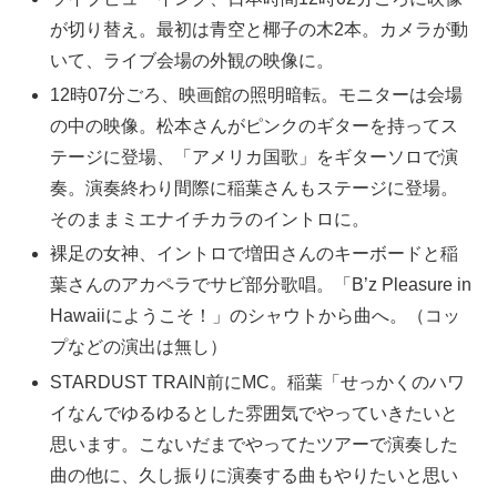
が切り替え。最初は青空と椰子の木2本。カメラが動
いて、ライブ会場の外観の映像に。
12時07分ごろ、映画館の照明暗転。モニターは会場
の中の映像。松本さんがピンクのギターを持ってス
テージに登場、「アメリカ国歌」をギターソロで演
奏。演奏終わり間際に稲葉さんもステージに登場。
そのままミエナイチカラのイントロに。
裸足の女神、イントロで増田さんのキーボードと稲
葉さんのアカペラでサビ部分歌唱。「B’z Pleasure in
Hawaiiにようこそ！」のシャウトから曲へ。（コッ
プなどの演出は無し）
STARDUST TRAIN前にMC。稲葉「せっかくのハワ
イなんでゆるゆるとした雰囲気でやっていきたいと
思います。こないだまでやってたツアーで演奏した
曲の他に、久し振りに演奏する曲もやりたいと思い