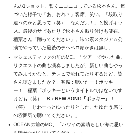
んの1ショット。暫くニコニコしている松本さん、気
づいた様子で「あ、おれ？」客席、笑い。「段取り
違うのかと思って（笑）…なんだよ！」と投げキッ
ス。最後のサビあたりで松本さん振り付けも健在。
稲葉さん「踊ってください」。味の素スタジアム公
演でやっていた最後のテヘペロ頭かきは無し。
マジェスティックの前のMC。「ツアーでやった曲、
リクエストの曲も演奏しましたが、新しい曲もやっ
てみようかなと。テレビで流れてたりするけど、皆
さん聴きましたか？」客席︰聴いたー！ポッキ
ー！ 稲葉「ポッキーというタイトルではないです
けども（笑）
B’z NEW SONG『ポッキー』！
（笑） じわーっとゆったりとした、たゆたう感じ
の雰囲気で聴いてください。」
OCEANの前のMC、「ハワイの素晴らしい海に思い
を馳せながら聴いてください。」