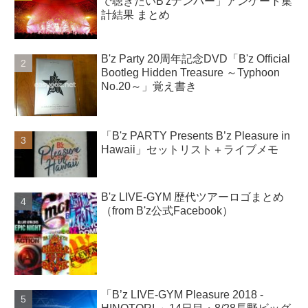
で聴きたいB'zナンバー」アンケート集
計結果 まとめ
B'z Party 20周年記念DVD「B'z Official
Bootleg Hidden Treasure ～Typhoon
No.20～」覚え書き
「B'z PARTY Presents B’z Pleasure in
Hawaii」セットリスト＋ライブメモ
B'z LIVE-GYM 歴代ツアーロゴまとめ
（from B'z公式Facebook）
「B’z LIVE-GYM Pleasure 2018 -