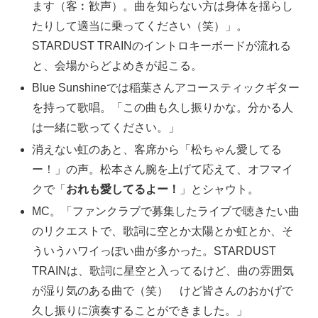
ます（客︰歓声）。曲を知らない方は身体を揺らし
たりして適当に乗ってください（笑）」。
STARDUST TRAINのイントロキーボードが流れる
と、会場からどよめきが起こる。
Blue Sunshineでは稲葉さんアコースティックギター
を持って歌唱。「この曲も久し振りかな。分かる人
は一緒に歌ってください。」
消えない虹のあと、客席から「松ちゃん愛してる
ー！」の声。松本さん腕を上げて応えて、オフマイ
クで「
おれも愛してるよー！
」とシャウト。
MC。「ファンクラブで募集したライブで聴きたい曲
のリクエストで、歌詞に空とか太陽とか虹とか、そ
ういうハワイっぽい曲が多かった。STARDUST
TRAINは、歌詞に星空と入ってるけど、曲の雰囲気
が湿り気のある曲で（笑） けど皆さんのおかげで
久し振りに演奏することができました。」