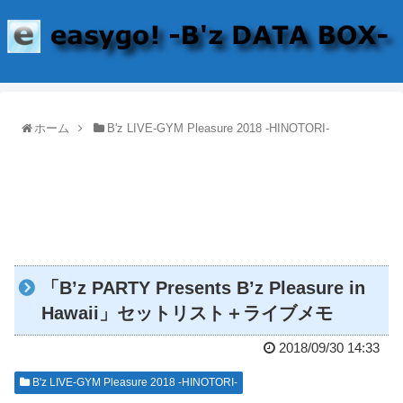
ホーム
B'z LIVE-GYM Pleasure 2018 -HINOTORI-
「B’z PARTY Presents B’z Pleasure in
Hawaii」セットリスト＋ライブメモ
2018/09/30 14:33
B'z LIVE-GYM Pleasure 2018 -HINOTORI-