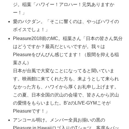
ジ。稲葉「ハワイー！アロハー！元気ありますか
ー！」
愛のバクダン。「そこに響くのは、やっぱハワイの
ボイスでしょ！」
Pleasure2018前のMC。稲葉さん「日本の皆さん気分
はどうですか？最高だといいですが。我々は
Pleasureをびんびん感じてます！（股間を抑える稲
葉さん）
日本が台風で大変なことになってると聞いていま
す。映画館に来てくれた方も、来ようとして来られ
なかった方も、ハワイから厚くお礼申し上げます。
この夏、日本全国の沢山の会場で、皆さんから沢山
の愛情をもらいました。B’zのLIVE-GYMこそが
Pleasureです！」
アンコール明け。メンバー全員お揃いの黒の
Pleasure in Hawaiiロゴ入りのTシャツ。客席をバッ