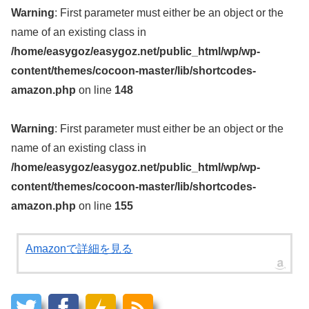
Warning
: First parameter must either be an object or the
name of an existing class in
/home/easygoz/easygoz.net/public_html/wp/wp-
content/themes/cocoon-master/lib/shortcodes-
amazon.php
on line
148
Warning
: First parameter must either be an object or the
name of an existing class in
/home/easygoz/easygoz.net/public_html/wp/wp-
content/themes/cocoon-master/lib/shortcodes-
amazon.php
on line
155
Amazonで詳細を見る