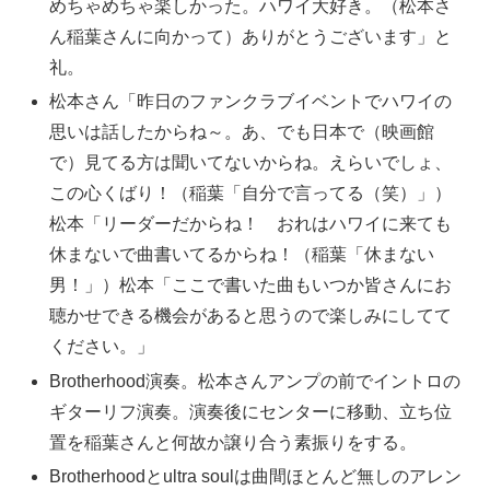
めちゃめちゃ楽しかった。ハワイ大好き。（松本さ
ん稲葉さんに向かって）ありがとうございます」と
礼。
松本さん「昨日のファンクラブイベントでハワイの
思いは話したからね～。あ、でも日本で（映画館
で）見てる方は聞いてないからね。えらいでしょ、
この心くばり！（稲葉「自分で言ってる（笑）」）
松本「リーダーだからね！ おれはハワイに来ても
休まないで曲書いてるからね！（稲葉「休まない
男！」）松本「ここで書いた曲もいつか皆さんにお
聴かせできる機会があると思うので楽しみにしてて
ください。」
Brotherhood演奏。松本さんアンプの前でイントロの
ギターリフ演奏。演奏後にセンターに移動、立ち位
置を稲葉さんと何故か譲り合う素振りをする。
Brotherhoodとultra soulは曲間ほとんど無しのアレン