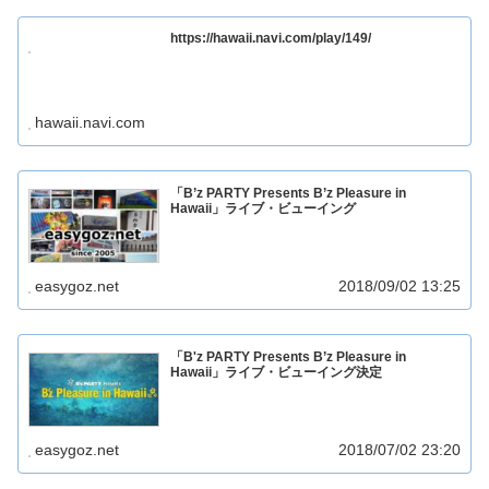
https://hawaii.navi.com/play/149/
hawaii.navi.com
「B’z PARTY Presents B’z Pleasure in
Hawaii」ライブ・ビューイング
easygoz.net
2018/09/02 13:25
「B'z PARTY Presents B’z Pleasure in
Hawaii」ライブ・ビューイング決定
easygoz.net
2018/07/02 23:20