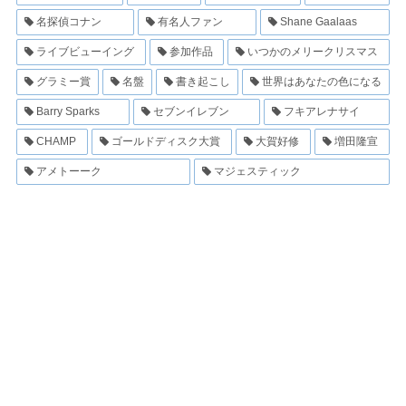
名探偵コナン
有名人ファン
Shane Gaalaas
ライブビューイング
参加作品
いつかのメリークリスマス
グラミー賞
名盤
書き起こし
世界はあなたの色になる
Barry Sparks
セブンイレブン
フキアレナサイ
CHAMP
ゴールドディスク大賞
大賀好修
増田隆宣
アメトーーク
マジェスティック