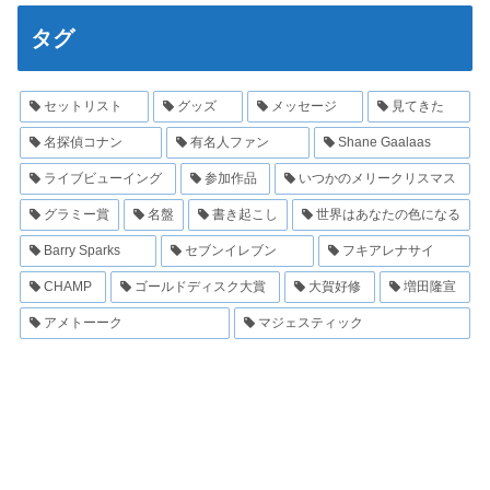
タグ
セットリスト
グッズ
メッセージ
見てきた
名探偵コナン
有名人ファン
Shane Gaalaas
ライブビューイング
参加作品
いつかのメリークリスマス
グラミー賞
名盤
書き起こし
世界はあなたの色になる
Barry Sparks
セブンイレブン
フキアレナサイ
CHAMP
ゴールドディスク大賞
大賀好修
増田隆宣
アメトーーク
マジェスティック