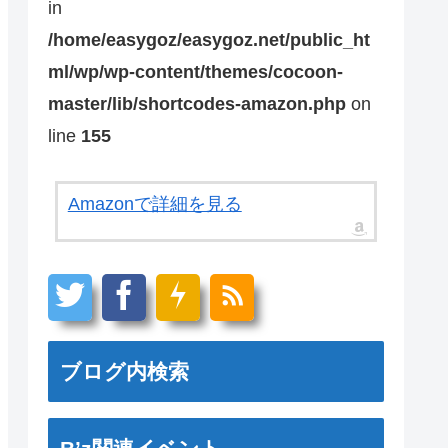
in
/home/easygoz/easygoz.net/public_ht
ml/wp/wp-content/themes/cocoon-
master/lib/shortcodes-amazon.php
on
line
155
Amazonで詳細を見る
ブログ内検索