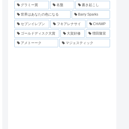
グラミー賞
名盤
書き起こし
世界はあなたの色になる
Barry Sparks
セブンイレブン
フキアレナサイ
CHAMP
ゴールドディスク大賞
大賀好修
増田隆宣
アメトーーク
マジェスティック