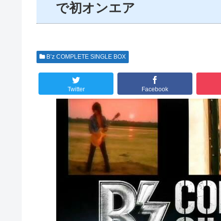
で初オンエア
B’z COMPLETE SINGLE BOX
Twitter
Facebook