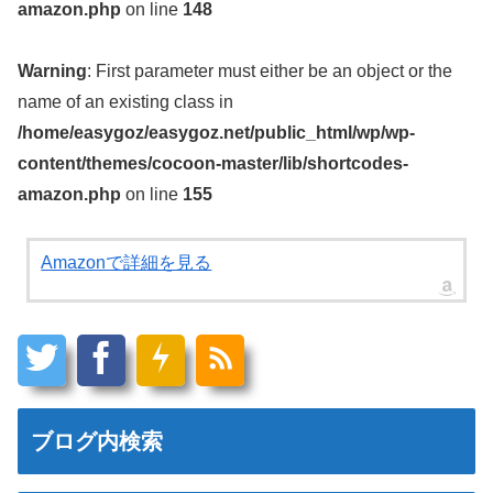
amazon.php
on line
148
Warning
: First parameter must either be an object or the
name of an existing class in
/home/easygoz/easygoz.net/public_html/wp/wp-
content/themes/cocoon-master/lib/shortcodes-
amazon.php
on line
155
Amazonで詳細を見る
ブログ内検索