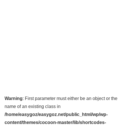
Warning
: First parameter must either be an object or the
name of an existing class in
/home/easygoz/easygoz.net/public_html/wp/wp-
content/themes/cocoon-master/lib/shortcodes-