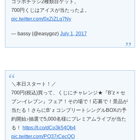
コラボチラシ2種類目ゲット。
700円くじはアイスが当たったよ。
pic.twitter.com/0xZjZLg7Ny
— bassy (@easygoz)
July 1, 2017
＼本日スタート！／
700円(税込)買って、くじにチャレンジ★『B’z × セ
ブン‐イレブン』フェア！その場で！応募で！景品が
当たる！さらにB‘ｚコンプリートシングルBOXの予
約開始♪抽選で5,000名様にプレミアムライブが当た
る！
https://t.co/dCo3k54Qb4
pic.twitter.com/PQ37rCecQO