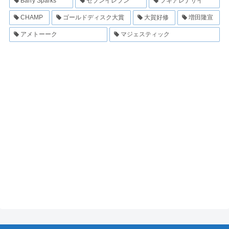
Barry Sparks
セブンイレブン
フキアレナサイ
CHAMP
ゴールドディスク大賞
大賀好修
増田隆宣
アメトーーク
マジェスティック