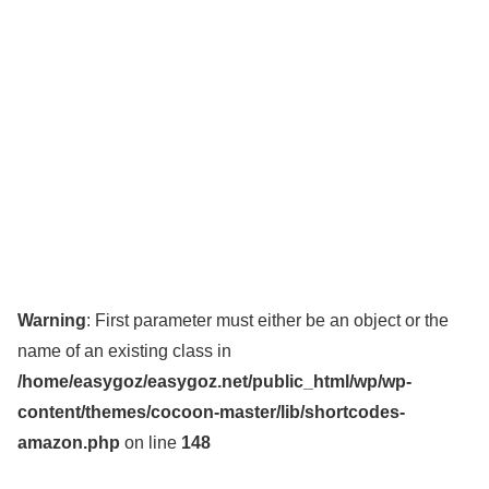
Warning
: First parameter must either be an object or the
name of an existing class in
/home/easygoz/easygoz.net/public_html/wp/wp-
content/themes/cocoon-master/lib/shortcodes-
amazon.php
on line
148