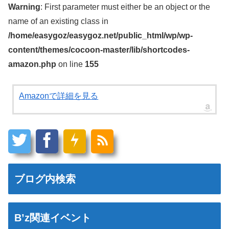
Warning
: First parameter must either be an object or the
name of an existing class in
/home/easygoz/easygoz.net/public_html/wp/wp-
content/themes/cocoon-master/lib/shortcodes-
amazon.php
on line
155
Amazonで詳細を見る
ブログ内検索
B’z関連イベント