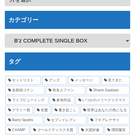
カテゴリー
タグ
セットリスト
グッズ
メッセージ
見てきた
名探偵コナン
有名人ファン
Shane Gaalaas
ライブビューイング
参加作品
いつかのメリークリスマス
グラミー賞
名盤
書き起こし
世界はあなたの色になる
Barry Sparks
セブンイレブン
フキアレナサイ
CHAMP
ゴールドディスク大賞
大賀好修
増田隆宣