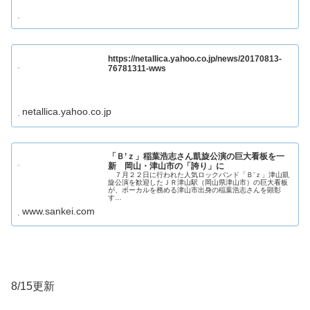
https://netallica.yahoo.co.jp/news/20170813-
76781311-wws
netallica.yahoo.co.jp
「Ｂ’ｚ」稲葉浩志さん凱旋公演の巨大看板を一
新 岡山・津山市の「誇り」に
７月２２日に行われた人気ロックバンド「Ｂ’ｚ」津山凱
旋公演を歓迎したＪＲ津山駅（岡山県津山市）の巨大看板
が、ボーカルを務める津山市出身の稲葉浩志さんを顕彰
す…
www.sankei.com
8/15更新