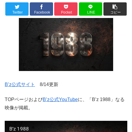
Twitter
Facebook
Pocket
LINE
コピー
B’z公式サイト
8/14更新
TOPページおよび
B’z公式YouTube
に、「B’z 1988」なる
映像が掲載。
B'z 1988