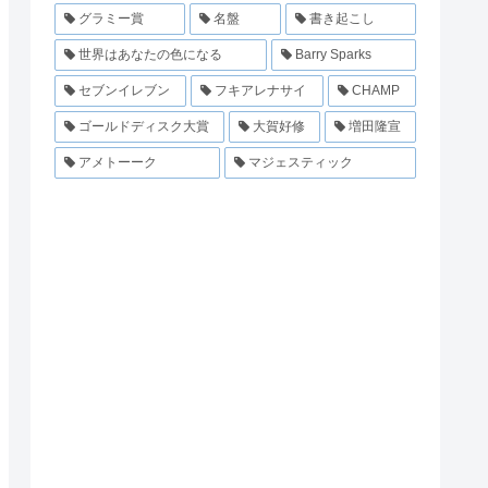
グラミー賞
名盤
書き起こし
世界はあなたの色になる
Barry Sparks
セブンイレブン
フキアレナサイ
CHAMP
ゴールドディスク大賞
大賀好修
増田隆宣
アメトーーク
マジェスティック