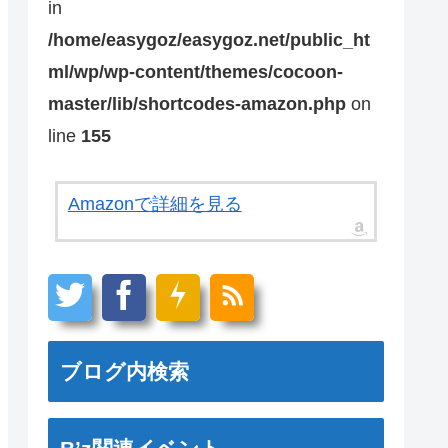
in
/home/easygoz/easygoz.net/public_ht
ml/wp/wp-content/themes/cocoon-
master/lib/shortcodes-amazon.php
on
line
155
Amazonで詳細を見る
ブログ内検索