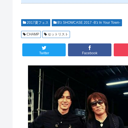
2017夏フェス
B'z SHOWCASE 2017 -B'z In Your Town-
CHAMP
セットリスト
Twitter
Facebook