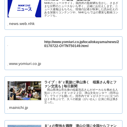
NHKのニュースサイト。国内外の取材網を生かし、さまざ
まな分野のニュースをいち早く、正確にお伝えします。ニ
ュース速報はもちろん、現場の記者が執筆した読み応えの
ある深掘りコンテンツや、NHKならではの豊富な動画コン
テンツも。
news.web.nhk
http://www.yomiuri.co.jp/local/okayama/news/2
0170722-OYTNT50149.html
www.yomiuri.co.jp
ライブ：Ｂ’ｚ凱旋に津山沸く 稲葉さん母とフ
ァン交流も | 毎日新聞
岡山県津山市出身の稲葉浩志さんがボーカルを務める人
気ロックバンドＢ’ｚが２２日、津山文化センター（同市山
下）でライブを開いた。同市内でＢ’ｚがステージに立つの
は２８年ぶりで、久々の凱旋（がいせん）公演に街は沸き
立った。
mainichi.jp
Ｂ’ｚの聖地を満喫 津山公演に全国からファン