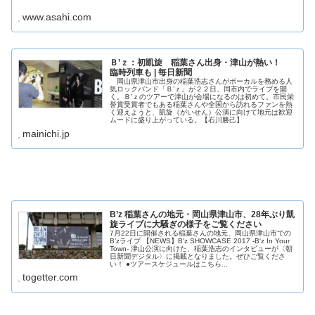
www.asahi.com
Ｂ’ｚ：初凱旋 稲葉さん出身・津山が熱い！
臨時列車も | 毎日新聞
岡山県津山市出身の稲葉浩志さんがボーカルを務める人
気ロックバンド「Ｂ’ｚ」が２２日、同市内でライブを開
く。Ｂ’ｚのツアーで津山が会場になるのは初めて。市民栄
誉賞受賞者でもある稲葉さんや全国から訪れるファンを熱
く迎えようと、凱旋（がいせん）公演に向けて地元は歓迎
ムードに盛り上がっている。【石川勝己】
mainichi.jp
B’z 稲葉さんの地元・岡山県津山市、28年ぶり凱
旋ライブに大騒ぎの様子をご覧ください
7月22日に開催される稲葉さんの地元、岡山県津山市での
B’zライブ 【NEWS】B'z SHOWCASE 2017 -B'z In Your
Town- 津山公演に向けた、稲葉浩志のインタビューが〈朝
日新聞デジタル〉に掲載となりました。ぜひご覧くださ
い！ ●ツアースケジュールはこちら...
togetter.com