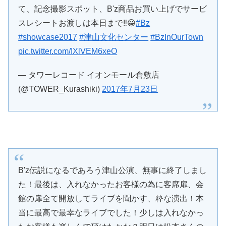
て、記念撮影スポット、B'z商品お買い上げでサービ
スレシートお渡しは本日まで‼️😀
#Bz
#showcase2017
#津山文化センター
#BzInOurTown
pic.twitter.com/IXlVEM6xeO
— タワーレコード イオンモール倉敷店
(@TOWER_Kurashiki)
2017年7月23日
B'z伝説になるであろう津山公演、無事に終了しまし
た！最後は、入れなかったお客様の為に客席扉、会
館の扉全て開放してライブを聞かす、粋な演出！本
当に最高で最幸なライブでした！少しは入れなかっ