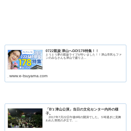
0722凱旋 津山へGO!178特集！！
とうとう夢の凱旋ライブが叶いました！！津山市民もファ
ンのみなさんも津山で盛り上...
www.e-tsuyama.com
「B'z 津山公演」当日の文化センター内外の様
子。
2017年7月22日午後6時の開演でした。５時過ぎに見舞
われた突然の夕立で、...