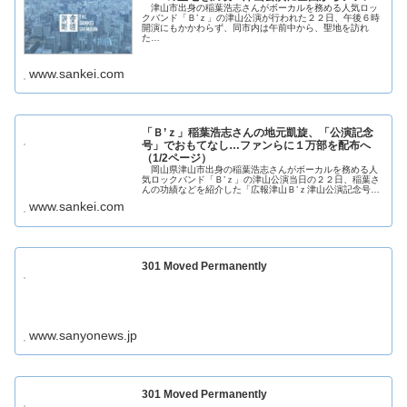
津山市出身の稲葉浩志さんがボーカルを務める人気ロッ
クバンド「Ｂ’ｚ」の津山公演が行われた２２日、午後６時
開演にもかかわらず、同市内は午前中から、聖地を訪れ
た…
www.sankei.com
「Ｂ’ｚ」稲葉浩志さんの地元凱旋、「公演記念
号」でおもてなし…ファンらに１万部を配布へ
（1/2ページ）
岡山県津山市出身の稲葉浩志さんがボーカルを務める人
気ロックバンド「Ｂ’ｚ」の津山公演当日の２２日、稲葉さ
んの功績などを紹介した「広報津山Ｂ’ｚ津山公演記念号…
www.sankei.com
301 Moved Permanently
www.sanyonews.jp
301 Moved Permanently