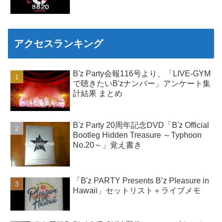
アクセスランキング
B'z Party会報116号より、「LIVE-GYM
で聴きたいB'zナンバー」アンケート集
計結果 まとめ
B'z Party 20周年記念DVD「B'z Official
Bootleg Hidden Treasure ～Typhoon
No.20～」覚え書き
「B'z PARTY Presents B’z Pleasure in
Hawaii」セットリスト＋ライブメモ