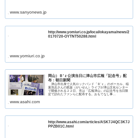
www.sanyonews.jp
http://www.yomiuri.co.jp/local/okayama/news/2
0170720-OYTNT50288.html
www.yomiuri.co.jp
岡山）Ｂ’ｚ公演当日に津山市広報「記念号」配
布：朝日新聞
津山市出身で人気ロックバンド「Ｂ’ｚ」のボーカル、稲
葉浩志さんの凱旋（がいせん）ライブが津山文化センター
で開催される２２日、市は「広報津山」の記念号を当日限
定で訪れたファンらに配布する。おもてなし事…
www.asahi.com
http://www.asahi.com/articles/ASK7J4QC3K7J
PPZB01C.html