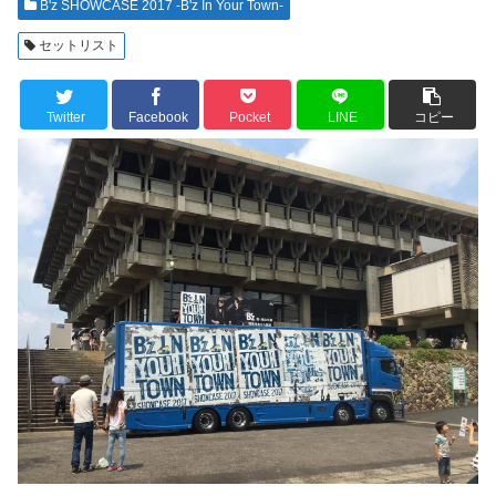
B'z SHOWCASE 2017 -B'z In Your Town-
セットリスト
Twitter
Facebook
Pocket
LINE
コピー