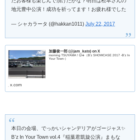
たお客様も楽しんで頂けたかな？明日は松本さんの
地元豊中公演！成功を祈ってます！お疲れ様でした
— シャカラータ (@hakkan1011)
July 22, 2017
加藤俊一郎 (@jam_kato) on X
morning TSUYAMA ! 😑☀️（B’z SHOWCASE 2017 -B’z In
Your Town-）
x.com
本日の会場、でっかいシャンデリアがゴージャス✨
B’z In Your Town vol.4『稲葉君凱旋公演』まもな