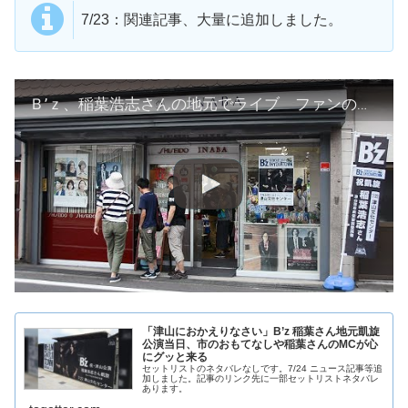
7/23：関連記事、大量に追加しました。
Ｂ’ｚ、稲葉浩志さんの地元でライブ ファンの聖地「イナバ化粧品店」や母校の巡礼も 岡山・津山
「津山におかえりなさい」B’z 稲葉さん地元凱旋
公演当日、市のおもてなしや稲葉さんのMCが心
にグッと来る
セットリストのネタバレなしです。7/24 ニュース記事等追
加しました。記事のリンク先に一部セットリストネタバレ
あります。