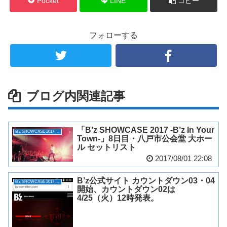
Pocket
LINE
コピー
フォローする
ブログ内関連記事
「B’z SHOWCASE 2017 -B’z In Your
B'z SHOWCASE 2017 -B'z In Your Town-
Town-」8日目・八戸市公会堂 大ホー
ル セットリスト
2017/08/01 22:08
B’z公式サイト カウントダウン03・04
B'z SHOWCASE 2017 -B'z In Your Town-
開始、カウントダウン02は
4/25（火）12時発表。