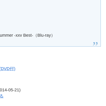
 Summer -xxv Best-（Blu-ray）
)(DVD付)
-05-21)
見る