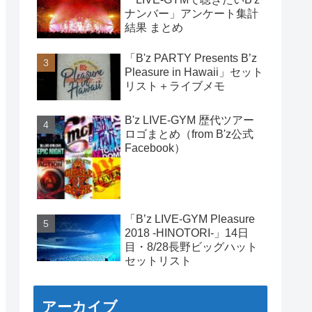
ナンバー」アンケート集計
結果 まとめ
「B'z PARTY Presents B’z
Pleasure in Hawaii」セット
リスト＋ライブメモ
B'z LIVE-GYM 歴代ツアー
ロゴまとめ（from B'z公式
Facebook）
「B’z LIVE-GYM Pleasure
2018 -HINOTORI-」14日
目・8/28長野ビッグハット
セットリスト
アーカイブ