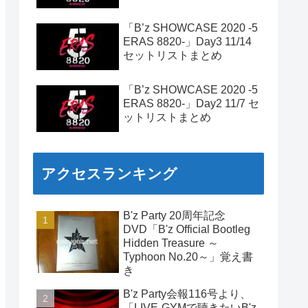
「B’z SHOWCASE 2020 -5
ERAS 8820-」Day3 11/14
セットリストまとめ
「B’z SHOWCASE 2020 -5
ERAS 8820-」Day2 11/7 セ
ットリストまとめ
アクセスランキング
B'z Party 20周年記念
DVD「B'z Official Bootleg
Hidden Treasure ～
Typhoon No.20～」覚え書
き
B'z Party会報116号より、
「LIVE-GYMで聴きたいB'z