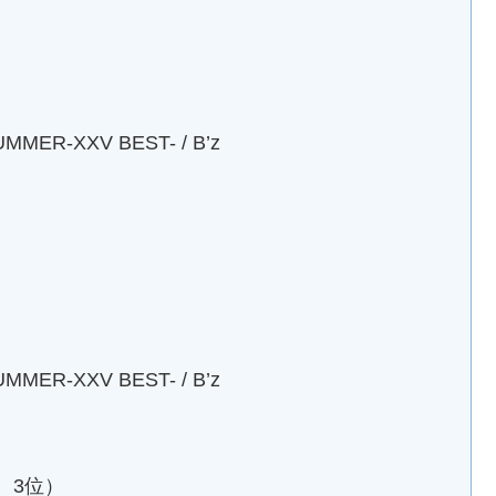
UMMER-XXV BEST- / B’z
UMMER-XXV BEST- / B’z
、3位）