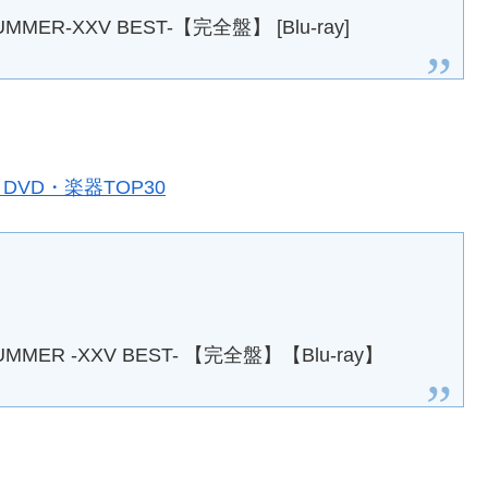
 SUMMER-XXV BEST-【完全盤】 [Blu-ray]
DVD・楽器TOP30
S SUMMER -XXV BEST- 【完全盤】【Blu-ray】