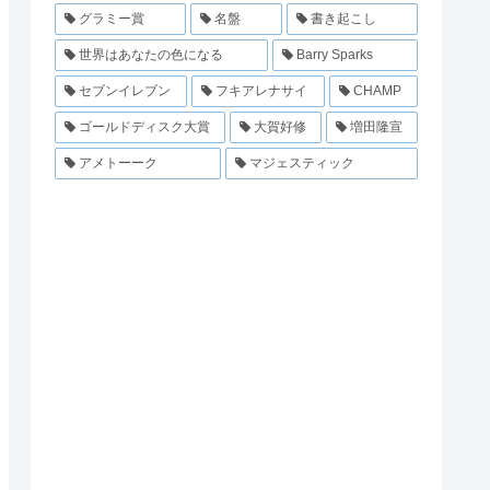
グラミー賞
名盤
書き起こし
世界はあなたの色になる
Barry Sparks
セブンイレブン
フキアレナサイ
CHAMP
ゴールドディスク大賞
大賀好修
増田隆宣
アメトーーク
マジェスティック