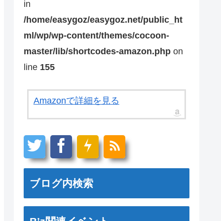
in
/home/easygoz/easygoz.net/public_ht
ml/wp/wp-content/themes/cocoon-
master/lib/shortcodes-amazon.php
on
line
155
Amazonで詳細を見る
ブログ内検索