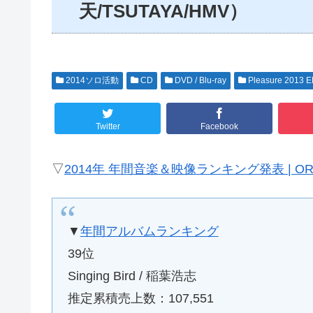
天/TSUTAYA/HMV）
2014ソロ活動
CD
DVD / Blu-ray
Pleasure 2013
Twitter
Facebook
▽
2014年 年間音楽＆映像ランキング発表 | ORI
▼
年間アルバムランキング
39位
Singing Bird / 稲葉浩志
推定累積売上数：107,551