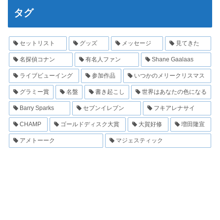
タグ
セットリスト
グッズ
メッセージ
見てきた
名探偵コナン
有名人ファン
Shane Gaalaas
ライブビューイング
参加作品
いつかのメリークリスマス
グラミー賞
名盤
書き起こし
世界はあなたの色になる
Barry Sparks
セブンイレブン
フキアレナサイ
CHAMP
ゴールドディスク大賞
大賀好修
増田隆宣
アメトーーク
マジェスティック