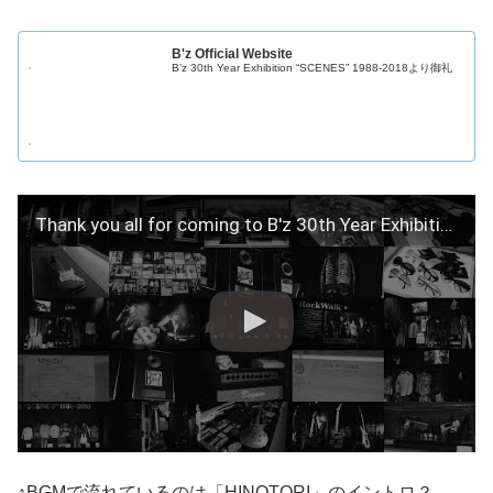
B'z Official Website
B’z 30th Year Exhibition “SCENES” 1988-2018より御礼
Thank you all for coming to B'z 30th Year Exhibition
↑BGMで流れているのは「HINOTORI」のイントロ？