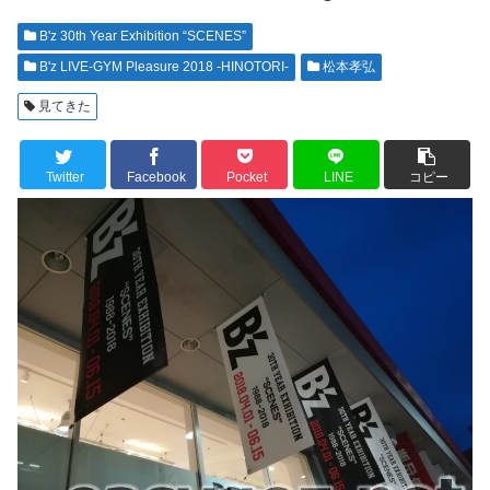
B'z 30th Year Exhibition “SCENES”
B'z LIVE-GYM Pleasure 2018 -HINOTORI-
松本孝弘
見てきた
Twitter
Facebook
Pocket
LINE
コピー