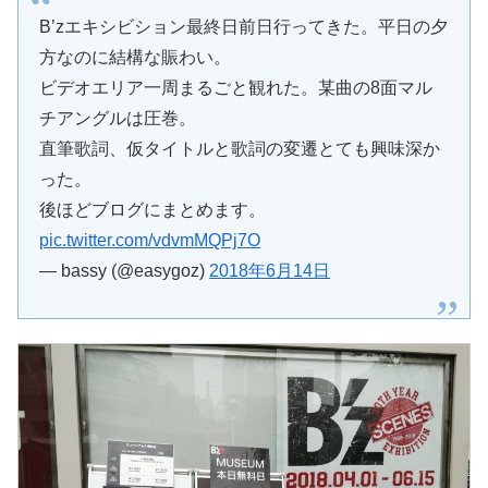
B’zエキシビション最終日前日行ってきた。平日の夕
方なのに結構な賑わい。
ビデオエリア一周まるごと観れた。某曲の8面マル
チアングルは圧巻。
直筆歌詞、仮タイトルと歌詞の変遷とても興味深か
った。
後ほどブログにまとめます。
pic.twitter.com/vdvmMQPj7O
— bassy (@easygoz)
2018年6月14日