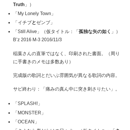
Truth
」）
「My Lonely Town」
「イチブ
と
ゼンブ」
「Still Alive」（仮タイトル：「
孤独な矢の如く
」）
B’z 2016 M-3 2016/11/3
稲葉さんの直筆ではなく、印刷された書面。（周り
に手書きのメモは多数あり）
完成版の歌詞とだいぶ雰囲気が異なる歌詞の内容。
サビ終わり：「痛みの真ん中に突き刺さりたい」。
「SPLASH!」
「MONSTER」
「OCEAN」