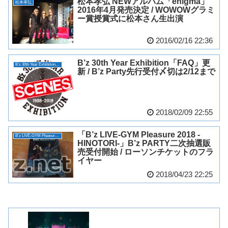
松本孝弘 NEWアルバム「enigma」
松本孝弘
2016年4月発売決定 / WOWOWグラミ
ー賞授賞式に松本さん生出演
2016/02/16 22:36
B’z 30th Year Exhibition「FAQ」更
B'z 30th Year Exhibition “SCENES”
新 / B’z Party先行受付〆切は2/12まで
2018/02/09 22:55
「B’z LIVE-GYM Pleasure 2018 -
B'z LIVE-GYM Pleasure 2018 -HINOTORI-
HINOTORI-」B’z PARTY二次抽選販
売受付開始 / ローソンチケットのフラ
イヤー
2018/04/23 22:25