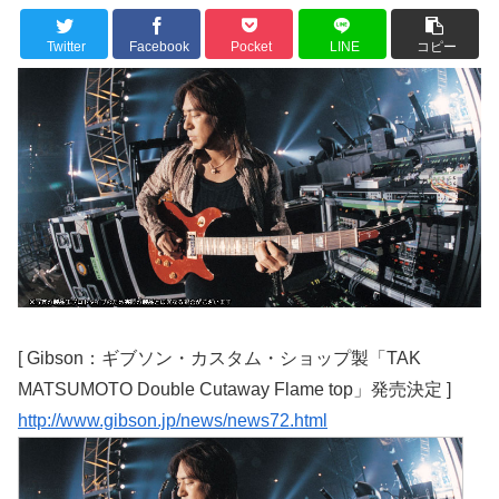
Twitter
Facebook
Pocket
LINE
コピー
[ Gibson：ギブソン・カスタム・ショップ製「TAK
MATSUMOTO Double Cutaway Flame top」発売決定 ]
http://www.gibson.jp/news/news72.html