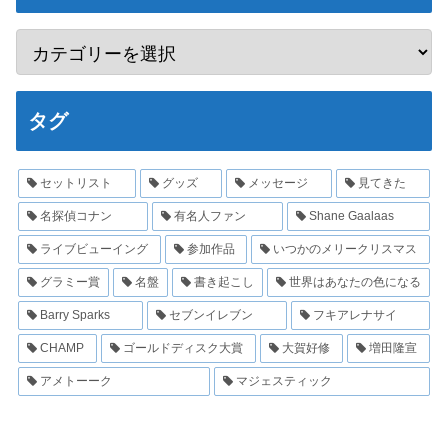
タグ
セットリスト
グッズ
メッセージ
見てきた
名探偵コナン
有名人ファン
Shane Gaalaas
ライブビューイング
参加作品
いつかのメリークリスマス
グラミー賞
名盤
書き起こし
世界はあなたの色になる
Barry Sparks
セブンイレブン
フキアレナサイ
CHAMP
ゴールドディスク大賞
大賀好修
増田隆宣
アメトーーク
マジェスティック