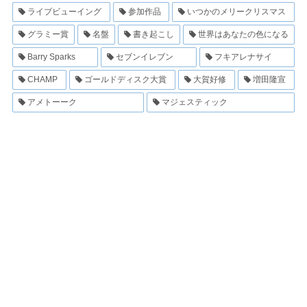
ライブビューイング
参加作品
いつかのメリークリスマス
グラミー賞
名盤
書き起こし
世界はあなたの色になる
Barry Sparks
セブンイレブン
フキアレナサイ
CHAMP
ゴールドディスク大賞
大賀好修
増田隆宣
アメトーーク
マジェスティック