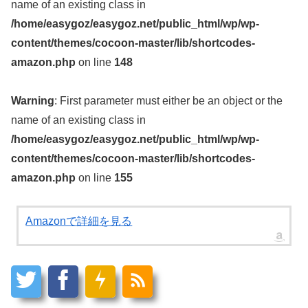
name of an existing class in
/home/easygoz/easygoz.net/public_html/wp/wp-
content/themes/cocoon-master/lib/shortcodes-
amazon.php
on line
148
Warning
: First parameter must either be an object or the
name of an existing class in
/home/easygoz/easygoz.net/public_html/wp/wp-
content/themes/cocoon-master/lib/shortcodes-
amazon.php
on line
155
Amazonで詳細を見る