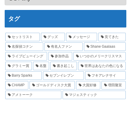
タグ
セットリスト
グッズ
メッセージ
見てきた
名探偵コナン
有名人ファン
Shane Gaalaas
ライブビューイング
参加作品
いつかのメリークリスマス
グラミー賞
名盤
書き起こし
世界はあなたの色になる
Barry Sparks
セブンイレブン
フキアレナサイ
CHAMP
ゴールドディスク大賞
大賀好修
増田隆宣
アメトーーク
マジェスティック