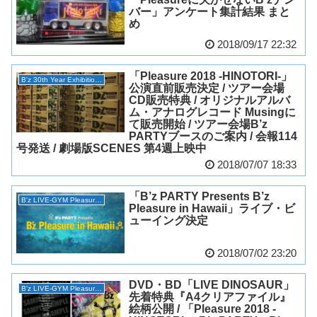
バー」アンケート集計結果 まと
め
2018/09/17 22:32
「Pleasure 2018 -HINOTORI-」
B'z 30th Year Exhibition “SCENES”
公演直前販売決定 / ツアー会場
CD販売特典 / オリジナルアルバ
ム・アナログレコード Musingに
て販売開始 / ツアー会場B’z
PARTYブースのご案内 / 会報114
号発送 / 劇場版SCENES 第4週上映中
2018/07/07 18:33
「B’z PARTY Presents B’z
B'z LIVE-GYM Pleasure 2018 -HINOTORI-
Pleasure in Hawaii」ライブ・ビ
ューイング決定
2018/07/02 23:20
DVD・BD「LIVE DINOSAUR」
B'z LIVE-GYM Pleasure 2018 -HINOTORI-
先着特典『A4クリアファイル』
絵柄公開 / 「Pleasure 2018 -