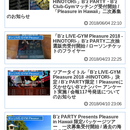
HINOTORI-」B’z PARTY・B’z
Club-Gymマッチング受付開始 /
「Pleasure in Hawaii」二次募集
のお知らせ
2018/06/04 22:10
「B’z LIVE-GYM Pleasure 2018 -
B'z LIVE-GYM Pleasure 2018 -HINOTORI-
HINOTORI-」B’z PARTY二次抽
選販売受付開始 / ローソンチケッ
トのフライヤー
2018/04/23 22:25
ツアータイトル「B’z LIVE-GYM
B'z LIVE-GYM Pleasure 2018 -HINOTORI-
Pleasure 2018 -HINOTORI-」決
定 / B’z PARTY限定！Pleasureに
欠かせないB’zナンバー アンケー
ト実施 / 会報117号発送について
のお知らせ
2018/04/10 23:06
B’z PARTY Presents Pleasure
B'z LIVE-GYM Pleasure 2018 -HINOTORI-
in Hawaii 限定パッケージツア
ー 一次募集受付開始 / 過去の海