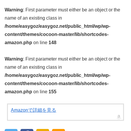
Warning
: First parameter must either be an object or the
name of an existing class in
/home/easygoz/easygoz.net/public_html/wp/wp-
content/themes/cocoon-master/lib/shortcodes-
amazon.php
on line
148
Warning
: First parameter must either be an object or the
name of an existing class in
/home/easygoz/easygoz.net/public_html/wp/wp-
content/themes/cocoon-master/lib/shortcodes-
amazon.php
on line
155
Amazonで詳細を見る