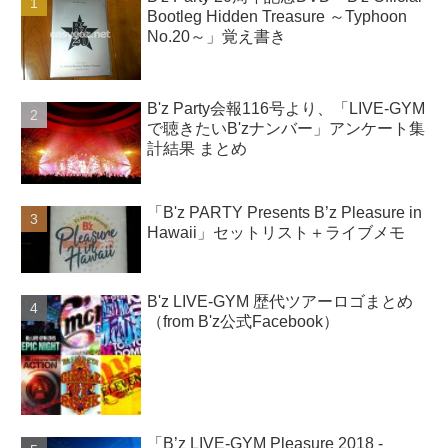
Bootleg Hidden Treasure ～Typhoon
No.20～」覚え書き
B'z Party会報116号より、「LIVE-GYM
で聴きたいB'zナンバー」アンケート集
計結果 まとめ
「B'z PARTY Presents B’z Pleasure in
Hawaii」セットリスト＋ライブメモ
B'z LIVE-GYM 歴代ツアーロゴまとめ
（from B'z公式Facebook）
「B’z LIVE-GYM Pleasure 2018 -