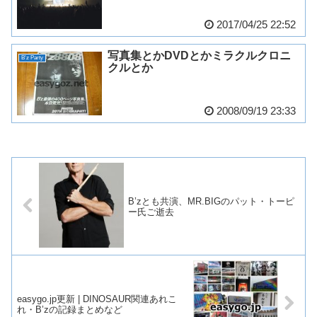
2017/04/25 22:52
写真集とかDVDとかミラクルクロニ
B'z Party
クルとか
2008/09/19 23:33
B’zとも共演、MR.BIGのパット・トーピ
ー氏ご逝去
easygo.jp更新 | DINOSAUR関連あれこ
れ・B’zの記録まとめなど