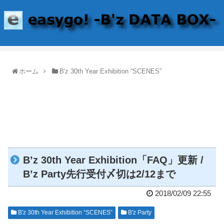
ホーム
B'z 30th Year Exhibition “SCENES”
B’z 30th Year Exhibition「FAQ」更新 /
B’z Party先行受付〆切は2/12まで
2018/02/09 22:55
B'z 30th Year Exhibition “SCENES”
B'z Party