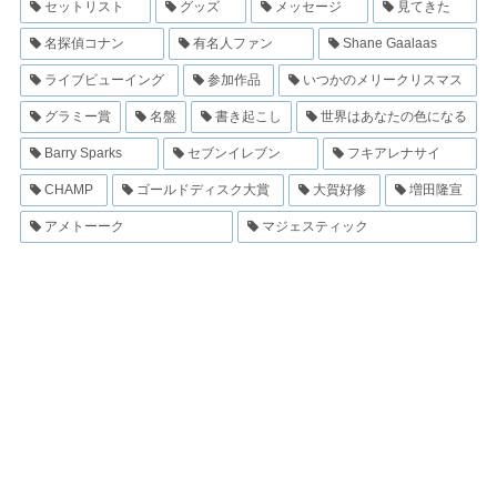
セットリスト
グッズ
メッセージ
見てきた
名探偵コナン
有名人ファン
Shane Gaalaas
ライブビューイング
参加作品
いつかのメリークリスマス
グラミー賞
名盤
書き起こし
世界はあなたの色になる
Barry Sparks
セブンイレブン
フキアレナサイ
CHAMP
ゴールドディスク大賞
大賀好修
増田隆宣
アメトーーク
マジェスティック