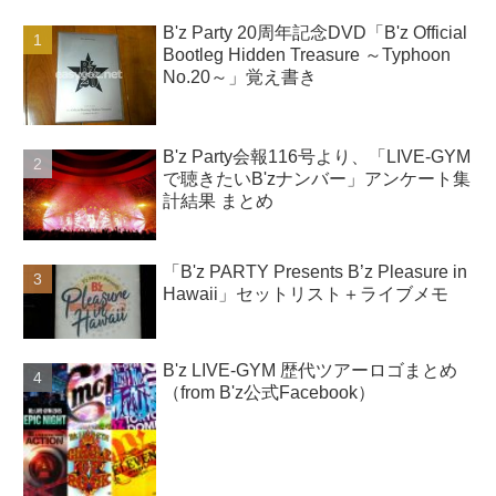
B'z Party 20周年記念DVD「B'z Official
Bootleg Hidden Treasure ～Typhoon
No.20～」覚え書き
B'z Party会報116号より、「LIVE-GYM
で聴きたいB'zナンバー」アンケート集
計結果 まとめ
「B'z PARTY Presents B’z Pleasure in
Hawaii」セットリスト＋ライブメモ
B'z LIVE-GYM 歴代ツアーロゴまとめ
（from B'z公式Facebook）