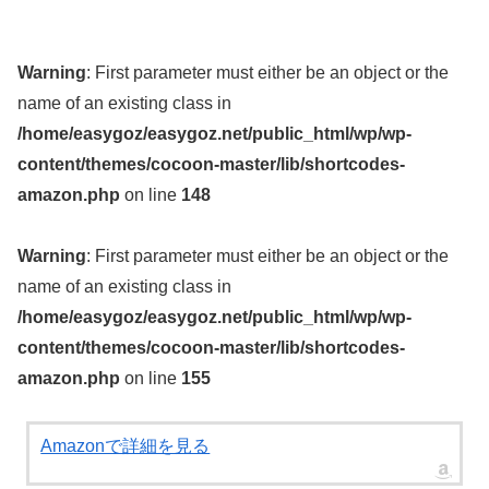
Warning
: First parameter must either be an object or the
name of an existing class in
/home/easygoz/easygoz.net/public_html/wp/wp-
content/themes/cocoon-master/lib/shortcodes-
amazon.php
on line
148
Warning
: First parameter must either be an object or the
name of an existing class in
/home/easygoz/easygoz.net/public_html/wp/wp-
content/themes/cocoon-master/lib/shortcodes-
amazon.php
on line
155
Amazonで詳細を見る