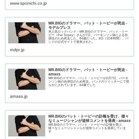
www.sponichi.co.jp
MR.BIGのドラマー、パット・トーピーが死去 -
モデルプレス
米人気ロックバンド・MR.BIGのドラマー、パット・トー
ピー（Pat Torpey）さんが7日、パーキンソン病による合
併症のため死去した。64歳だった。9日（日本時間）、バ
ンドの公式サイトで発表された。
mdpr.jp
MR.BIGのドラマー、パット・トーピーが死去 -
amass
MR.BIGのドラマー、パット・トーピーが2月7日、パーキ
ンソン病の合併症のため死去。バンドのツイッターにて明
らかにされています。64歳でした
amass.jp
MR.BIGのパット・トーピーの訃報を受け、様々
なミュージシャンが追悼コメントを発表 - amass
MR.BIGのドラマー、パット・トーピーの訃報を受け、
様々なミュージシャンらが追悼コメントを発表していま
す