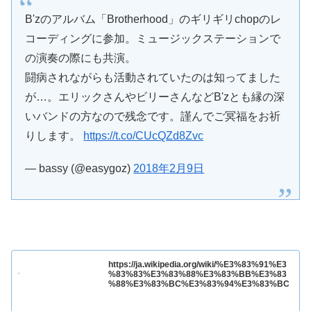
B'zのアルバム「Brotherhood」のギリギリchopのレ
コーディングに参加。ミュージックステーションで
の演奏の際にも共演。
闘病されながらも活動されていたのは知ってました
が…。エリックさんやビリーさんなどB'zとも縁の深
いバンドの方なので残念です。謹んでご冥福をお祈
りします。
https://t.co/CUcQZd8Zvc
— bassy (@easygoz)
2018年2月9日
https://ja.wikipedia.org/wiki/%E3%83%91%E3
%83%83%E3%83%88%E3%83%BB%E3%83
%88%E3%83%BC%E3%83%94%E3%83%BC