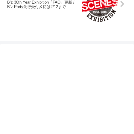
B’z 30th Year Exhibition「FAQ」更新 /
B’z Party先行受付〆切は2/12まで