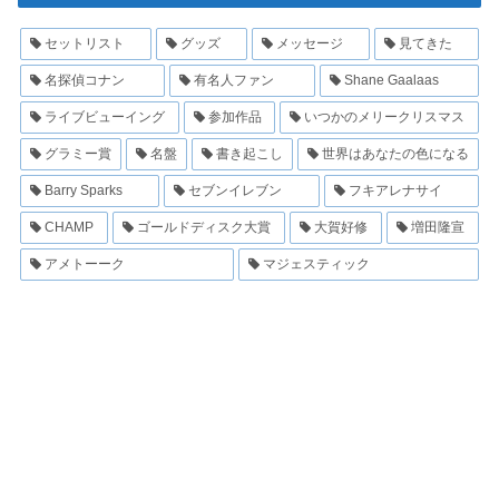
セットリスト
グッズ
メッセージ
見てきた
名探偵コナン
有名人ファン
Shane Gaalaas
ライブビューイング
参加作品
いつかのメリークリスマス
グラミー賞
名盤
書き起こし
世界はあなたの色になる
Barry Sparks
セブンイレブン
フキアレナサイ
CHAMP
ゴールドディスク大賞
大賀好修
増田隆宣
アメトーーク
マジェスティック