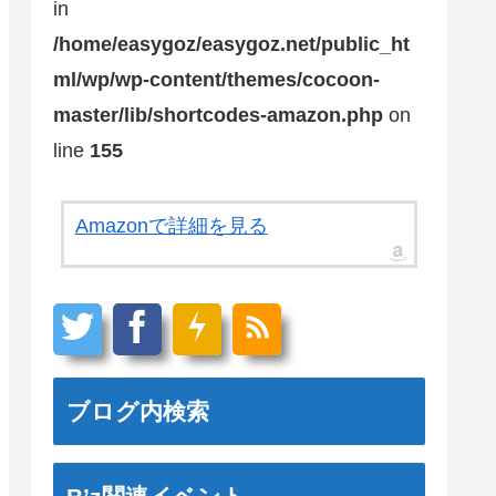
in
/home/easygoz/easygoz.net/public_ht
ml/wp/wp-content/themes/cocoon-
master/lib/shortcodes-amazon.php
on
line
155
Amazonで詳細を見る
ブログ内検索