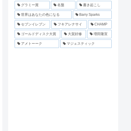
グラミー賞
名盤
書き起こし
世界はあなたの色になる
Barry Sparks
セブンイレブン
フキアレナサイ
CHAMP
ゴールドディスク大賞
大賀好修
増田隆宣
アメトーーク
マジェスティック