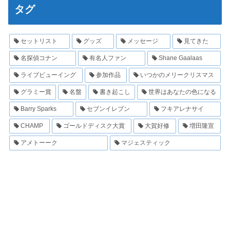
タグ
セットリスト
グッズ
メッセージ
見てきた
名探偵コナン
有名人ファン
Shane Gaalaas
ライブビューイング
参加作品
いつかのメリークリスマス
グラミー賞
名盤
書き起こし
世界はあなたの色になる
Barry Sparks
セブンイレブン
フキアレナサイ
CHAMP
ゴールドディスク大賞
大賀好修
増田隆宣
アメトーーク
マジェスティック