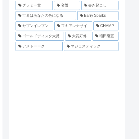
グラミー賞
名盤
書き起こし
世界はあなたの色になる
Barry Sparks
セブンイレブン
フキアレナサイ
CHAMP
ゴールドディスク大賞
大賀好修
増田隆宣
アメトーーク
マジェスティック