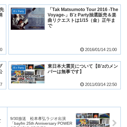
」先
「Tak Matsumoto Tour 2016 -The
B'z Party
柄
Voyage-」B’z Party抽選販売＆楽
曲リクエストは1/15（金）正午ま
で
10
2016/01/14 21:00
ブ
東日本大震災について【B’zのメン
B'z Party
公
バーは無事です】
47
2011/03/14 22:50
9/30放送 松本孝弘ラジオ出演
て
「bayfm 25th Anniversary POWER