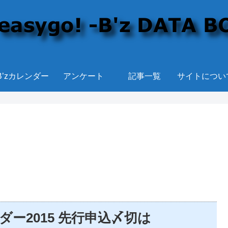
B’zカレンダー
アンケート
記事一覧
サイトについ
レンダー2015 先行申込〆切は