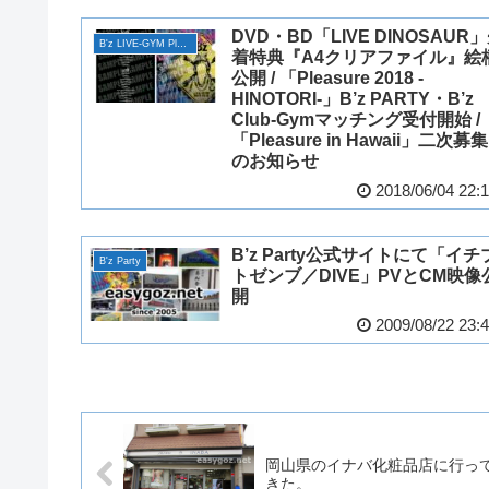
DVD・BD「LIVE DINOSAUR
B'z LIVE-GYM Pleasure 2018 -HINOTORI-
着特典『A4クリアファイル』絵
公開 / 「Pleasure 2018 -
HINOTORI-」B’z PARTY・B’z
Club-Gymマッチング受付開始 /
「Pleasure in Hawaii」二次募集
のお知らせ
2018/06/04 22:
B’z Party公式サイトにて「イチ
B'z Party
トゼンブ／DIVE」PVとCM映像
開
2009/08/22 23:
岡山県のイナバ化粧品店に行っ
きた。