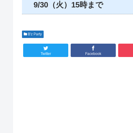
9/30（火）15時まで
B'z Party
Twitter
Facebook