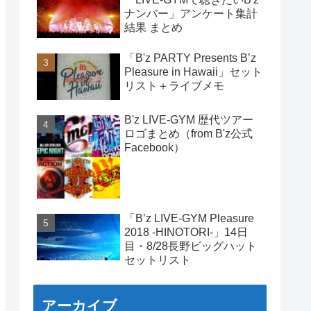
ナンバー」アンケート集計
結果 まとめ
「B'z PARTY Presents B’z
Pleasure in Hawaii」セット
リスト＋ライブメモ
B'z LIVE-GYM 歴代ツアー
ロゴまとめ（from B'z公式
Facebook）
「B’z LIVE-GYM Pleasure
2018 -HINOTORI-」14日
目・8/28長野ビッグハット
セットリスト
アーカイブ