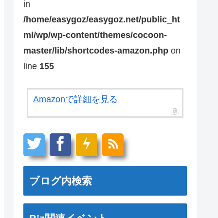
in
/home/easygoz/easygoz.net/public_ht
ml/wp/wp-content/themes/cocoon-
master/lib/shortcodes-amazon.php
on
line
155
Amazonで詳細を見る
ブログ内検索