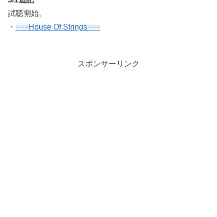
試聴開始。
・
===House Of Strings===
スポンサーリンク