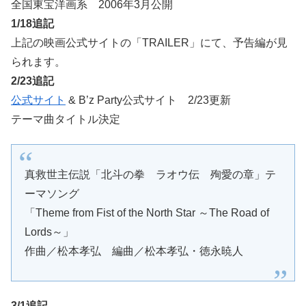
全国東宝洋画系 2006年3月公開
1/18追記
上記の映画公式サイトの「TRAILER」にて、予告編が見
られます。
2/23追記
公式サイト
& B’z Party公式サイト 2/23更新
テーマ曲タイトル決定
真救世主伝説「北斗の拳 ラオウ伝 殉愛の章」テ
ーマソング
「Theme from Fist of the North Star ～The Road of
Lords～」
作曲／松本孝弘 編曲／松本孝弘・徳永暁人
3/1追記