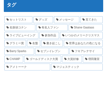
タグ
セットリスト
グッズ
メッセージ
見てきた
名探偵コナン
有名人ファン
Shane Gaalaas
ライブビューイング
参加作品
いつかのメリークリスマス
グラミー賞
名盤
書き起こし
世界はあなたの色になる
Barry Sparks
セブンイレブン
フキアレナサイ
CHAMP
ゴールドディスク大賞
大賀好修
増田隆宣
アメトーーク
マジェスティック