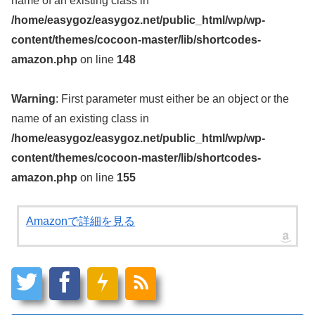
name of an existing class in
/home/easygoz/easygoz.net/public_html/wp/wp-
content/themes/cocoon-master/lib/shortcodes-
amazon.php
on line
148
Warning
: First parameter must either be an object or the
name of an existing class in
/home/easygoz/easygoz.net/public_html/wp/wp-
content/themes/cocoon-master/lib/shortcodes-
amazon.php
on line
155
Amazonで詳細を見る