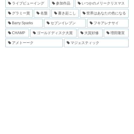
ライブビューイング
参加作品
いつかのメリークリスマス
グラミー賞
名盤
書き起こし
世界はあなたの色になる
Barry Sparks
セブンイレブン
フキアレナサイ
CHAMP
ゴールドディスク大賞
大賀好修
増田隆宣
アメトーーク
マジェスティック