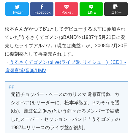
Twitter
Facebook
Pocket
LINE
コピー
松本さんがかつてB’zとしてデビューする以前に参加され
ていた”うるさくてゴメンねBAND”の1987年5月21日に発
売したライブアルバム（現在は廃盤）が、2008年2月20日
に復刻盤として再発売されます。
・
うるさくてゴメンねlive(ライブ盤, リイシュー)【CD】-
鳴瀬喜博/音楽/HMV
元祖チョッパー・ベースのカリスマ鳴瀬喜博(b、カ
シオペア)をリーダーに、松本孝弘(g、B’z)そうる透
(ds)、難波弘之(key)という錚々たるメンバーで結成
したスーパー・セッション・バンド「うるゴメ」の
1987年リリースのライヴ盤が復刻。