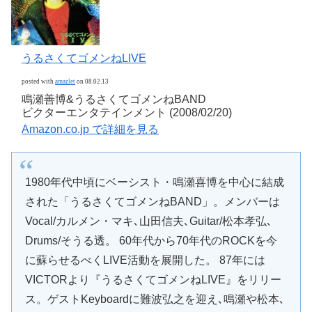
うるさくてゴメンねLIVE
posted with
amazlet
on 08.02.13
鳴瀬善博&うるさくてゴメンねBAND
ビクターエンタテインメント (2008/02/20)
Amazon.co.jp で詳細を見る
1980年代中頃にベーシスト・鳴瀬喜博を中心に結成
された「うるさくてゴメンねBAND」。メンバーは
Vocal/カルメン・マキ､山田信夫､Guitar/松本孝弘､
Drums/そうる透。 60年代から70年代のROCKを今
に蘇らせるべくLIVE活動を展開した。 87年には
VICTORより『うるさくてゴメンねLIVE』をリリー
ス。ゲストKeyboardに難波弘之を迎え､鳴瀬や松本､