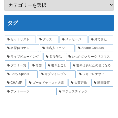
タグ
セットリスト
グッズ
メッセージ
見てきた
名探偵コナン
有名人ファン
Shane Gaalaas
ライブビューイング
参加作品
いつかのメリークリスマス
グラミー賞
名盤
書き起こし
世界はあなたの色になる
Barry Sparks
セブンイレブン
フキアレナサイ
CHAMP
ゴールドディスク大賞
大賀好修
増田隆宣
アメトーーク
マジェスティック