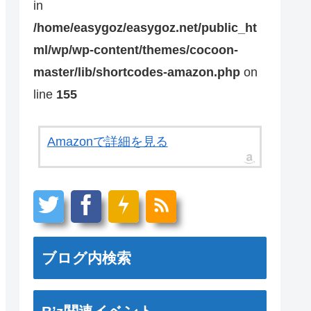
in
/home/easygoz/easygoz.net/public_ht
ml/wp/wp-content/themes/cocoon-
master/lib/shortcodes-amazon.php
on
line
155
Amazonで詳細を見る
ブログ内検索