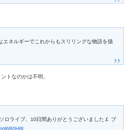
的なエネルギーでこれからもスリリングな物語を描
メントなのかは不明。
ソロライブ、10日間ありがとうございました￡ ブ
/qeql6B0H8I