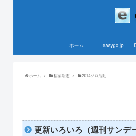
ホーム
easygo.jp
ホーム
稲葉浩志
2014ソロ活動
更新いろいろ（週刊サンデーにB