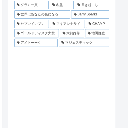
グラミー賞
名盤
書き起こし
世界はあなたの色になる
Barry Sparks
セブンイレブン
フキアレナサイ
CHAMP
ゴールドディスク大賞
大賀好修
増田隆宣
アメトーーク
マジェスティック