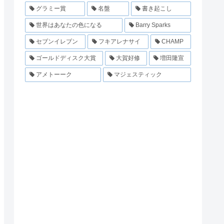
グラミー賞
名盤
書き起こし
世界はあなたの色になる
Barry Sparks
セブンイレブン
フキアレナサイ
CHAMP
ゴールドディスク大賞
大賀好修
増田隆宣
アメトーーク
マジェスティック