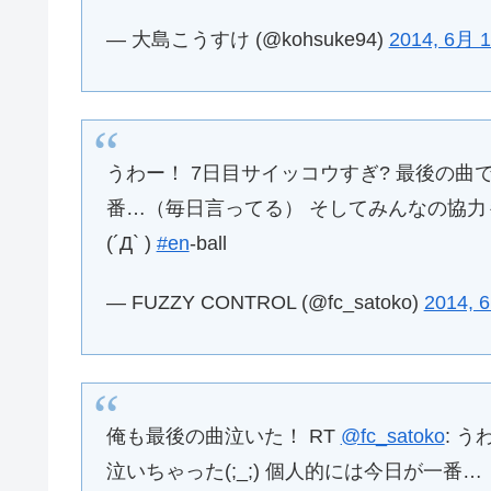
— 大島こうすけ (@kohsuke94)
2014, 6月 
うわー！ 7日目サイッコウすぎ? 最後の曲で
番…（毎日言ってる） そしてみんなの協
(´Д` )
#en
-ball
— FUZZY CONTROL (@fc_satoko)
2014, 
俺も最後の曲泣いた！ RT
@fc_satoko
: 
泣いちゃった(;_;) 個人的には今日が一