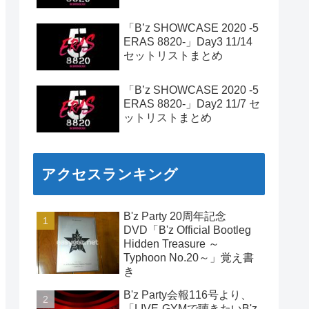
「B’z SHOWCASE 2020 -5
ERAS 8820-」Day3 11/14
セットリストまとめ
「B’z SHOWCASE 2020 -5
ERAS 8820-」Day2 11/7 セ
ットリストまとめ
アクセスランキング
B'z Party 20周年記念
DVD「B'z Official Bootleg
Hidden Treasure ～
Typhoon No.20～」覚え書
き
B'z Party会報116号より、
「LIVE-GYMで聴きたいB'z