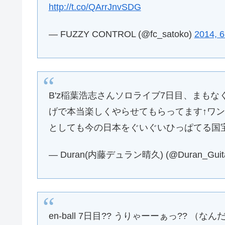
http://t.co/QArrJnvSDG
— FUZZY CONTROL (@fc_satoko)
2014, 
B'z稲葉浩志さんソロライブ7日目、まもなく
げで本当楽しくやらせてもらってます↑ワ
としても今の日本をぐいぐいひっぱてる国
— Duran(内藤デュラン晴久) (@Duran_Guit
en-ball 7日目?? うりゃーーぁっ?? （な