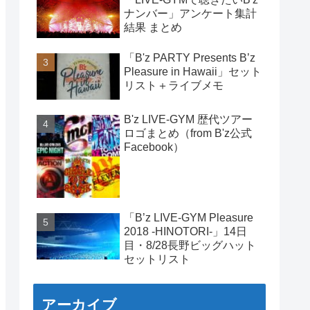
ナンバー」アンケート集計
結果 まとめ
「B'z PARTY Presents B’z
Pleasure in Hawaii」セット
リスト＋ライブメモ
B'z LIVE-GYM 歴代ツアー
ロゴまとめ（from B'z公式
Facebook）
「B’z LIVE-GYM Pleasure
2018 -HINOTORI-」14日
目・8/28長野ビッグハット
セットリスト
アーカイブ