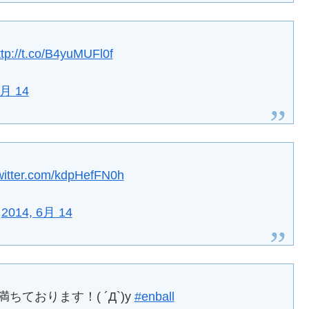
ttp://t.co/B4yuMUFl0f
6月 14
twitter.com/kdpHefFN0h
)
2014, 6月 14
ております！( ´Д`)y
#enball