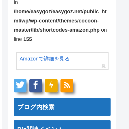
in
/home/easygoz/easygoz.net/public_ht
ml/wp/wp-content/themes/cocoon-
master/lib/shortcodes-amazon.php
on
line
155
Amazonで詳細を見る
ブログ内検索