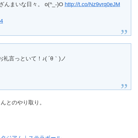
んまいな日々。 o(^_-)O
http://t.co/Nz9vrq0eJM
14
言っといて！♪( ´θ｀)ノ
大島さんとのやり取り。
スタジアム｜ステラボール