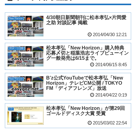
4/30朝日新聞朝刊に松本孝弘×片岡愛
New Horizon
之助 対談記事 掲載
2014/04/30 12:21
松本孝弘「New Horizon」購入特典
2014ソロ活動
応募〆切と稲葉浩志ライブビューイン
グ一般発売は6/15まで。
2014/06/15 8:45
B’z公式YouTubeで松本孝弘「New
New Horizon
Horizon」テレビCM公開 / TOKYO
FM「ディアフレンズ」放送
2014/04/22 0:19
松本孝弘「New Horizon」が第29回
CD
ゴールドディスク大賞 受賞
2015/03/02 22:54