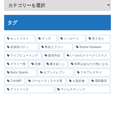
タグ
セットリスト
グッズ
メッセージ
見てきた
名探偵コナン
有名人ファン
Shane Gaalaas
ライブビューイング
参加作品
いつかのメリークリスマス
グラミー賞
名盤
書き起こし
世界はあなたの色になる
Barry Sparks
セブンイレブン
フキアレナサイ
CHAMP
ゴールドディスク大賞
大賀好修
増田隆宣
アメトーーク
マジェスティック