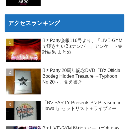
アクセスランキング
B'z Party会報116号より、「LIVE-GYM
で聴きたいB'zナンバー」アンケート集
計結果 まとめ
B'z Party 20周年記念DVD「B'z Official
Bootleg Hidden Treasure ～Typhoon
No.20～」覚え書き
「B'z PARTY Presents B’z Pleasure in
Hawaii」セットリスト＋ライブメモ
B'z LIVE-GYM 歴代ツアーロゴまとめ