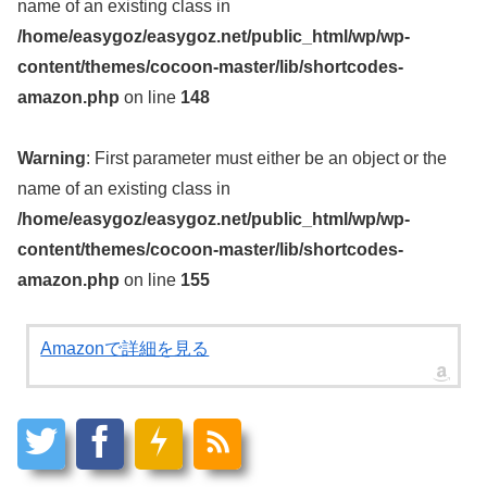
name of an existing class in
/home/easygoz/easygoz.net/public_html/wp/wp-
content/themes/cocoon-master/lib/shortcodes-
amazon.php
on line
148
Warning
: First parameter must either be an object or the
name of an existing class in
/home/easygoz/easygoz.net/public_html/wp/wp-
content/themes/cocoon-master/lib/shortcodes-
amazon.php
on line
155
Amazonで詳細を見る