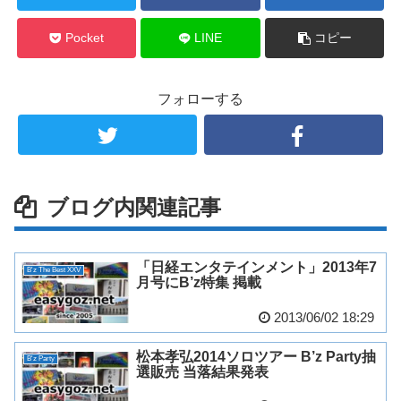
Pocket
LINE
コピー
フォローする
ブログ内関連記事
「日経エンタテインメント」2013年7
B'z The Best XXV
月号にB’z特集 掲載
2013/06/02 18:29
松本孝弘2014ソロツアー B’z Party抽
B'z Party
選販売 当落結果発表