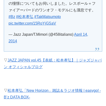
の憧憬についてもお伺いしました。レスポール＋フ
ァイアーバードのワンオフ・モデルにも溜息です。
#Bz
#松本孝弘
#TakMatsumoto
pic.twitter.com/15RoYjGSaV
— Jazz Japan/T.Mimori (@458italiano)
April 14,
2014
▽
JAZZ JAPAN vol.45【表紙：松本孝弘】｜ジャズジャパ
ン オフィシャルブログ
▽
松本孝弘「New Horizon」雑誌＆ラジオ情報 | easygo! -
B’z DATA BOX-