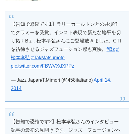
【告知で恐縮です1】ラリーカールトンとの共演作
でグラミーを受賞。インスト表現で新たな地平を切
り拓くB'z，松本孝弘さんにご登場戴きました。CTI
を彷彿させるジャズフュージョン感も爽快。
#Bz
#
松本孝弘
#TakMatsumoto
pic.twitter.com/FBWVXdXPPz
— Jazz Japan/T.Mimori (@458italiano)
April 14,
2014
【告知で恐縮です2】松本孝弘さんのインタビュー
記事の最初の見開きです。ジャズ・フュージョンへ