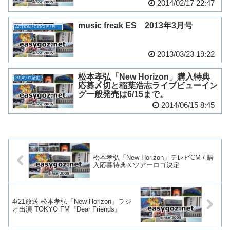
2014/02/17 22:47
music freak ES 2013年3月号
ACTION / CIRCLE / ELEVEN
2013/03/23 19:22
松本孝弘「New Horizon」購入特典
2014ソロ活動
応募〆切と稲葉浩志ライブビューイン
グ一般発売は6/15まで。
2014/06/15 8:45
松本孝弘「New Horizon」テレビCM / 購
入応募特典＆ツアーロゴ決定
4/21放送 松本孝弘「New Horizon」ラジ
オ出演 TOKYO FM『Dear Friends』