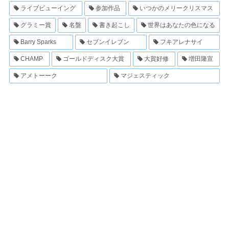
ライブビューイング
参加作品
いつかのメリークリスマス
グラミー賞
名盤
書き起こし
世界はあなたの色になる
Barry Sparks
セブンイレブン
フキアレナサイ
CHAMP
ゴールドディスク大賞
大賀好修
増田隆宣
アメトーーク
マジェスティック