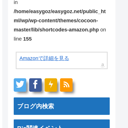
in
/home/easygoz/easygoz.net/public_ht
ml/wp/wp-content/themes/cocoon-
master/lib/shortcodes-amazon.php
on
line
155
Amazonで詳細を見る
ブログ内検索