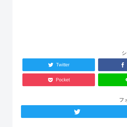
シ
Twitter
Pocket
フ