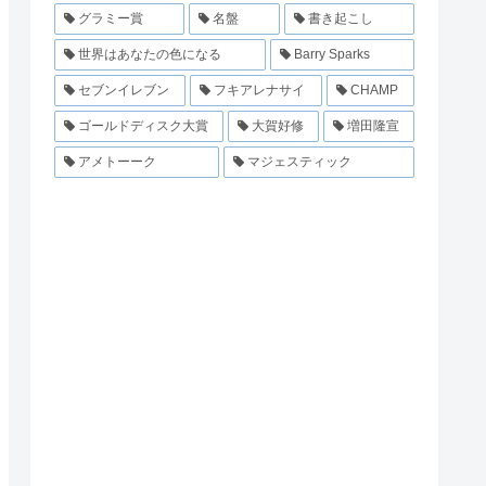
グラミー賞
名盤
書き起こし
世界はあなたの色になる
Barry Sparks
セブンイレブン
フキアレナサイ
CHAMP
ゴールドディスク大賞
大賀好修
増田隆宣
アメトーーク
マジェスティック