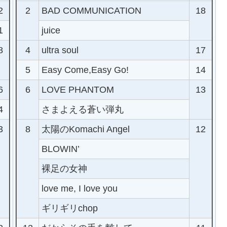
2
2
BAD COMMUNICATION
18
1
juice
8
4
ultra soul
17
5
Easy Come,Easy Go!
14
6
6
LOVE PHANTOM
13
4
さまよえる蒼い弾丸
3
8
太陽のKomachi Angel
12
BLOWIN’
裸足の女神
love me, I love you
ギリギリchop