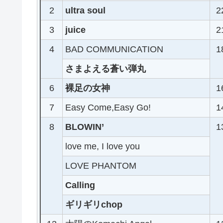
2
ultra soul
2
3
juice
2
4
BAD COMMUNICATION
1
さまよえる蒼い弾丸
6
裸足の女神
1
7
Easy Come,Easy Go!
1
8
BLOWIN’
1
love me, I love you
LOVE PHANTOM
Calling
ギリギリchop