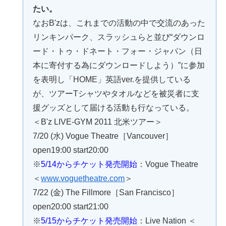
たい。
なおB'zは、これまでの活動の中で交流のあった
リンキンパーク、スラッシュらと並び“ダウンロ
ード・トゥ・ドネート・フォー・ジャパン（日
本に寄付する為にダウンロードしよう）”に参加
を表明し「HOME」英語ver.を提供している
が、ツアーTシャツやタオルなどを被災者に支
援グッズとして届ける活動も行なっている。
＜B'z LIVE-GYM 2011 北米ツアー＞
7/20 (水) Vogue Theatre［Vancouver］
open19:00 start20:00
※
5/14からチケット発売開始
：Vogue Theatre
＜
www.voguetheatre.com
＞
7/22 (金) The Fillmore［San Francisco］
open20:00 start21:00
※
5/15からチケット発売開始
：Live Nation ＜