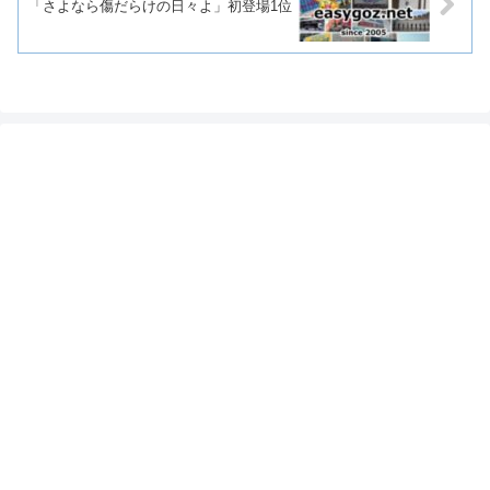
「さよなら傷だらけの日々よ」初登場1位