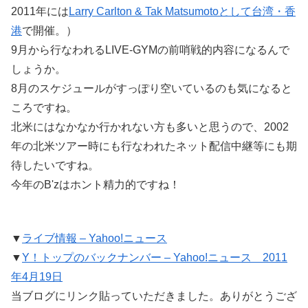
2011年には
Larry Carlton & Tak Matsumotoとして台湾・香
港
で開催。）
9月から行なわれるLIVE-GYMの前哨戦的内容になるんで
しょうか。
8月のスケジュールがすっぽり空いているのも気になると
ころですね。
北米にはなかなか行かれない方も多いと思うので、2002
年の北米ツアー時にも行なわれたネット配信中継等にも期
待したいですね。
今年のB'zはホント精力的ですね！
▼
ライブ情報 – Yahoo!ニュース
▼
Y！トップのバックナンバー – Yahoo!ニュース 2011
年4月19日
当ブログにリンク貼っていただきました。ありがとうござ