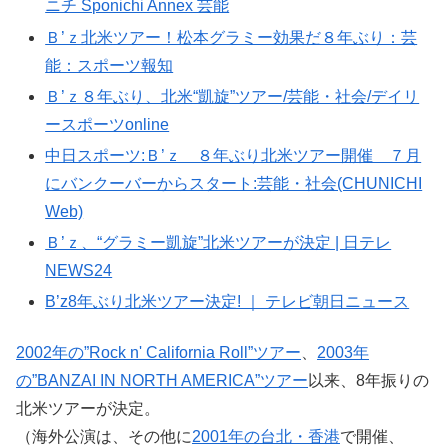
ニチ Sponichi Annex 芸能
Ｂ’ｚ北米ツアー！松本グラミー効果だ８年ぶり：芸
能：スポーツ報知
Ｂ’ｚ８年ぶり、北米“凱旋”ツアー/芸能・社会/デイリ
ースポーツonline
中日スポーツ:Ｂ’ｚ ８年ぶり北米ツアー開催 ７月
にバンクーバーからスタート:芸能・社会(CHUNICHI
Web)
Ｂ’ｚ、“グラミー凱旋”北米ツアーが決定 | 日テレ
NEWS24
B’z8年ぶり北米ツアー決定! ｜ テレビ朝日ニュース
2002年の”Rock n' California Roll”ツアー
、
2003年
の”BANZAI IN NORTH AMERICA”ツアー
以来、8年振りの
北米ツアーが決定。
（海外公演は、その他に
2001年の台北・香港
で開催、