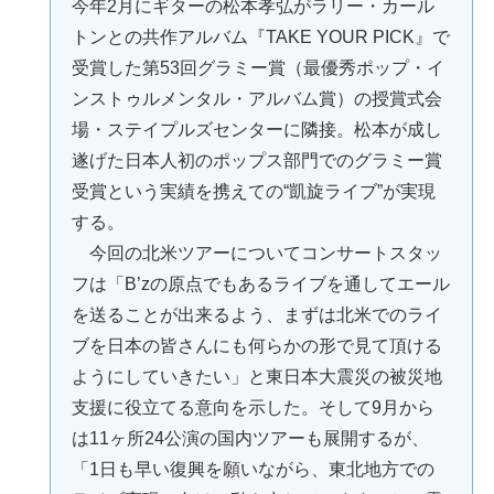
今年2月にギターの松本孝弘がラリー・カール
トンとの共作アルバム『TAKE YOUR PICK』で
受賞した第53回グラミー賞（最優秀ポップ・イ
ンストゥルメンタル・アルバム賞）の授賞式会
場・ステイプルズセンターに隣接。松本が成し
遂げた日本人初のポップス部門でのグラミー賞
受賞という実績を携えての“凱旋ライブ”が実現
する。
今回の北米ツアーについてコンサートスタッ
フは「B’zの原点でもあるライブを通してエール
を送ることが出来るよう、まずは北米でのライ
ブを日本の皆さんにも何らかの形で見て頂ける
ようにしていきたい」と東日本大震災の被災地
支援に役立てる意向を示した。そして9月から
は11ヶ所24公演の国内ツアーも展開するが、
「1日も早い復興を願いながら、東北地方での