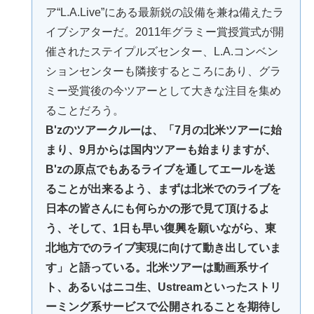
ア“L.A.Live”にある最新鋭の設備を兼ね備えたラ
イブシアターだ。2011年グラミー賞授賞式が開
催されたステイプルズセンター、L.A.コンベン
ションセンターも隣接するところにあり、グラ
ミー受賞後の今ツアーとして大きな注目を集め
ることだろう。
B'zのツアークルーは、「7月の北米ツアーに始
まり、9月からは国内ツアーも始まりますが、
B'zの原点でもあるライブを通してエールを送
ることが出来るよう、まずは北米でのライブを
日本の皆さんにも何らかの形で見て頂けるよ
う、そして、1日も早い復興を願いながら、東
北地方でのライブ実現に向けて動き出していま
す」と語っている。北米ツアーは動画系サイ
ト、あるいはニコ生、Ustreamといったストリ
ーミング系サービスで公開されることを期待し