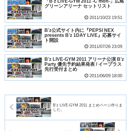
「B’z LIVE-GYM 2011 -C’mon-」広島
LIVE-GYM 2011
グリーンアリーナ セットリスト
2011/10/23 19:51
B’z公式サイト内に『PEPSI NEX
C'mon
presents B’z 1DAY LIVE』応募サイ
ト開設
2011/07/26 23:09
B’z LIVE-GYM 2011 アリーナ公演 B’z
B'z Party
Party 優先予約結果発表 / イープラス
先行受付まとめ
2011/06/09 18:00
B’z LIVE-GYM 2011 まとめページ作りま
した。