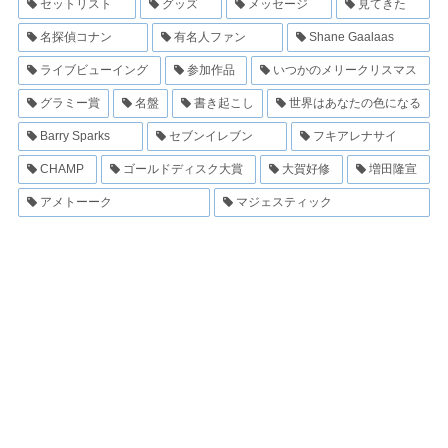
セットリスト
グッズ
メッセージ
見てきた
名探偵コナン
有名人ファン
Shane Gaalaas
ライブビューイング
参加作品
いつかのメリークリスマス
グラミー賞
名盤
書き起こし
世界はあなたの色になる
Barry Sparks
セブンイレブン
フキアレナサイ
CHAMP
ゴールドディスク大賞
大賀好修
増田隆宣
アメトーーク
マジェスティック