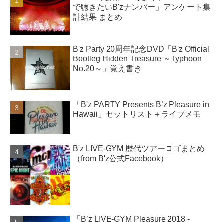
で聴きたいB'zナンバー」アンケート集
計結果 まとめ
B'z Party 20周年記念DVD「B'z Official
Bootleg Hidden Treasure ～Typhoon
No.20～」覚え書き
「B'z PARTY Presents B’z Pleasure in
Hawaii」セットリスト＋ライブメモ
B'z LIVE-GYM 歴代ツアーロゴまとめ
（from B'z公式Facebook）
「B’z LIVE-GYM Pleasure 2018 -