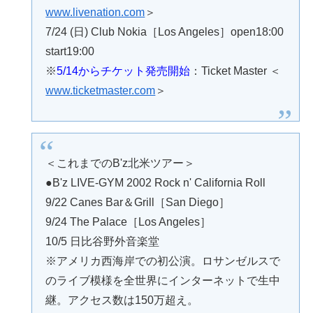
www.livenation.com
＞
7/24 (日) Club Nokia［Los Angeles］open18:00
start19:00
※
5/14からチケット発売開始
：Ticket Master ＜
www.ticketmaster.com
＞
＜これまでのB'z北米ツアー＞
●B'z LIVE-GYM 2002 Rock n' California Roll
9/22 Canes Bar＆Grill［San Diego］
9/24 The Palace［Los Angeles］
10/5 日比谷野外音楽堂
※アメリカ西海岸での初公演。ロサンゼルスで
のライブ模様を全世界にインターネットで生中
継。アクセス数は150万超え。