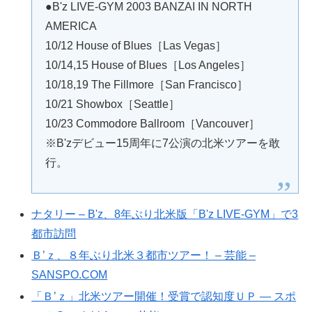
●B'z LIVE-GYM 2003 BANZAI IN NORTH
AMERICA
10/12 House of Blues［Las Vegas］
10/14,15 House of Blues［Los Angeles］
10/18,19 The Fillmore［San Francisco］
10/21 Showbox［Seattle］
10/23 Commodore Ballroom［Vancouver］
※B'zデビュー15周年に7公演の北米ツアーを敢
行。
ナタリー – B'z、8年ぶり北米版「B'z LIVE-GYM」で3
都市訪問
Ｂ’ｚ、８年ぶり北米３都市ツアー！ – 芸能 –
SANSPO.COM
「Ｂ’ｚ」北米ツアー開催！受賞で認知度ＵＰ ― スポ