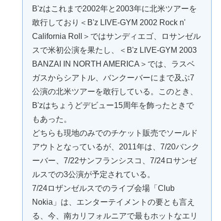
B'zはこれまで2002年と2003年に北米ツアーを
敢行しており＜B'z LIVE-GYM 2002 Rock n'
California Roll＞ではサンディエゴ、ロサンゼル
スで米初公演を果たし、＜B'z LIVE-GYM 2003
BANZAI IN NORTH AMERICA＞では、ラスベ
ガスからシアトル、バンクーバーにまで及ぶ7
公演の北米ツアーを敢行している。このとき、
B'zはちょうどデビュー15周年を飾ったときで
もあった。
どちらも現地のみでのチケット販売でソールド
アウトとなっているが、2011年は、7/20バンク
ーバー、7/22サンフランシスコ、7/24ロサンゼ
ルスでの3公演が予定されている。
7/24ロザンゼルスでのライブ会場「Club
Nokia」は、エンターテイメントの要とも言え
る、今、南カリフォルニアで最もホットなエリ