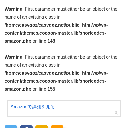
Warning
: First parameter must either be an object or the
name of an existing class in
/home/easygoz/easygoz.net/public_html/wp/wp-
content/themes/cocoon-master/lib/shortcodes-
amazon.php
on line
148
Warning
: First parameter must either be an object or the
name of an existing class in
/home/easygoz/easygoz.net/public_html/wp/wp-
content/themes/cocoon-master/lib/shortcodes-
amazon.php
on line
155
Amazonで詳細を見る