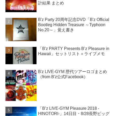
計結果 まとめ
B'z Party 20周年記念DVD「B'z Official
Bootleg Hidden Treasure ～Typhoon
No.20～」覚え書き
「B'z PARTY Presents B’z Pleasure in
Hawaii」セットリスト＋ライブメモ
B'z LIVE-GYM 歴代ツアーロゴまとめ
（from B'z公式Facebook）
「B’z LIVE-GYM Pleasure 2018 -
HINOTORI-」14日目・8/28長野ビッグ