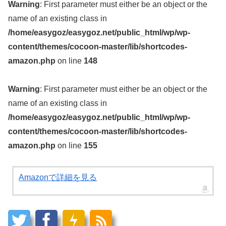
Warning
: First parameter must either be an object or the
name of an existing class in
/home/easygoz/easygoz.net/public_html/wp/wp-
content/themes/cocoon-master/lib/shortcodes-
amazon.php
on line
148
Warning
: First parameter must either be an object or the
name of an existing class in
/home/easygoz/easygoz.net/public_html/wp/wp-
content/themes/cocoon-master/lib/shortcodes-
amazon.php
on line
155
Amazonで詳細を見る