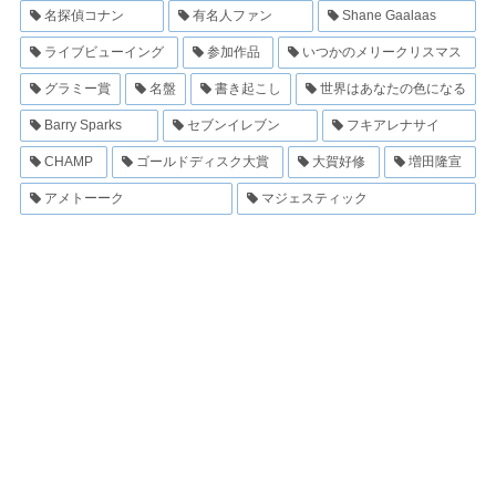
名探偵コナン
有名人ファン
Shane Gaalaas
ライブビューイング
参加作品
いつかのメリークリスマス
グラミー賞
名盤
書き起こし
世界はあなたの色になる
Barry Sparks
セブンイレブン
フキアレナサイ
CHAMP
ゴールドディスク大賞
大賀好修
増田隆宣
アメトーーク
マジェスティック