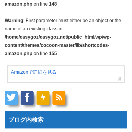
amazon.php
on line
148
Warning
: First parameter must either be an object or the
name of an existing class in
/home/easygoz/easygoz.net/public_html/wp/wp-
content/themes/cocoon-master/lib/shortcodes-
amazon.php
on line
155
Amazonで詳細を見る
ブログ内検索