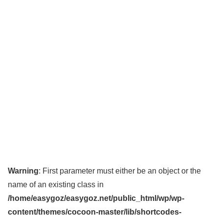
Warning
: First parameter must either be an object or the
name of an existing class in
/home/easygoz/easygoz.net/public_html/wp/wp-
content/themes/cocoon-master/lib/shortcodes-