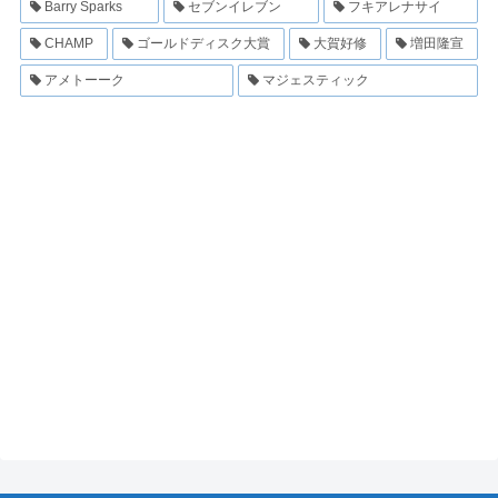
Barry Sparks
セブンイレブン
フキアレナサイ
CHAMP
ゴールドディスク大賞
大賀好修
増田隆宣
アメトーーク
マジェスティック