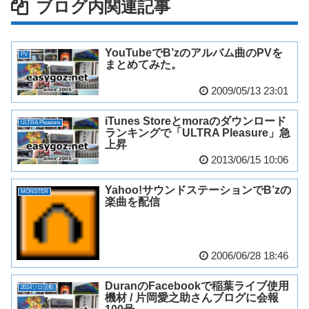
ブログ内関連記事
YouTubeでB’zのアルバム曲のPVを
PV
まとめてみた。
2009/05/13 23:01
iTunes Storeとmoraのダウンロード
ULTRA Pleasure
ランキングで「ULTRA Pleasure」急
上昇
2013/06/15 10:06
Yahoo!サウンドステーションでB’zの
MONSTER
楽曲を配信
2006/06/28 18:46
DuranのFacebookで稲葉ライブ使用
2014ソロ活動
機材 / 片岡愛之助さんブログに会報