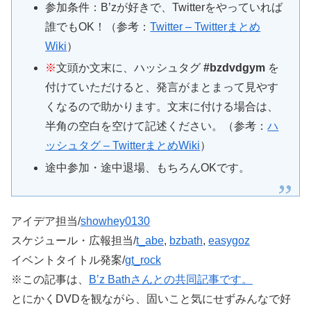
参加条件：B’zが好きで、Twitterをやっていれば
誰でもOK！（参考：
Twitter – Twitterまとめ
Wiki
）
※
文頭か文末に、ハッシュタグ
#bzdvdgym
を
付けていただけると、発言がまとまって見やす
くなるので助かります。文末に付ける場合は、
半角の空白を空けて記述ください。（参考：
ハ
ッシュタグ – TwitterまとめWiki
）
途中参加・途中退場、もちろんOKです。
アイデア担当/
showhey0130
スケジュール・広報担当/
t_abe
,
bzbath
,
easygoz
イベントタイトル発案/
gt_rock
※この記事は、
B’z Bathさんとの共同記事です。
とにかくDVDを観ながら、固いこと気にせずみんなで好