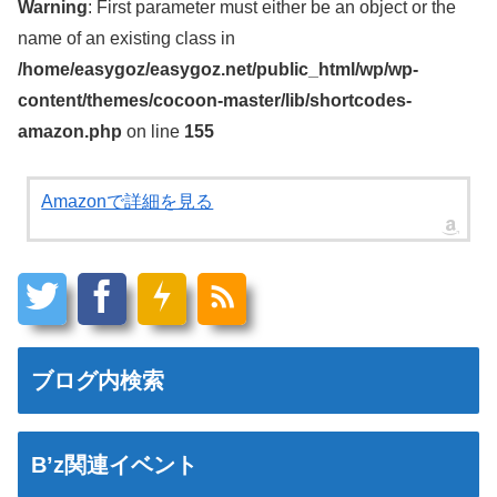
Warning
: First parameter must either be an object or the
name of an existing class in
/home/easygoz/easygoz.net/public_html/wp/wp-
content/themes/cocoon-master/lib/shortcodes-
amazon.php
on line
155
Amazonで詳細を見る
ブログ内検索
B’z関連イベント