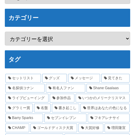
カテゴリー
タグ
セットリスト
グッズ
メッセージ
見てきた
名探偵コナン
有名人ファン
Shane Gaalaas
ライブビューイング
参加作品
いつかのメリークリスマス
グラミー賞
名盤
書き起こし
世界はあなたの色になる
Barry Sparks
セブンイレブン
フキアレナサイ
CHAMP
ゴールドディスク大賞
大賀好修
増田隆宣