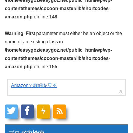
/home/easygoz/easygoz.net/public_html/wp/wp-
content/themes/cocoon-master/lib/shortcodes-
amazon.php
on line
148
Warning
: First parameter must either be an object or the
name of an existing class in
/home/easygoz/easygoz.net/public_html/wp/wp-
content/themes/cocoon-master/lib/shortcodes-
amazon.php
on line
155
Amazonで詳細を見る