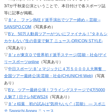
3/7が千秋楽公演ということで、本日付けで各スポーツ誌
等に記事が掲載。
▽
Ｂ’ｚ、ファン熱狂ド派手演出でツアー締め – 芸能 –
SANSPO.COM
（写真多め）
▽
B’z、50万人動員ツアーがついにファイナル！“タネもシ
カケもない”生の音楽で魅了 ニュース-ORICON STYLE-
（写真あり）
▽
Ｂ′ｚが東京Ｄで世界初ド派手ステージ/芸能・社会/デイ
リースポーツonline
（写真あり）
▽
中日スポーツ:Ｂ’ｚマジックに４万５０００人大興奮
全国ツアー最終公演:芸能・社会(CHUNICHI Web)
（写真
あり）
▽
B’z、ツアー最終公演！フライングステージで4万5000
人魅了 | 日テレNEWS24
（写真あり）
▽
Ｂ’ｚ稲葉 初の試みは“気持ちいい”（芸能） ― スポニ
チ Sponichi Annex ニュース