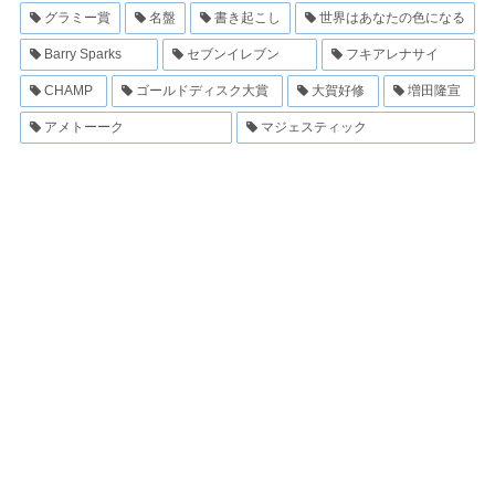
グラミー賞
名盤
書き起こし
世界はあなたの色になる
Barry Sparks
セブンイレブン
フキアレナサイ
CHAMP
ゴールドディスク大賞
大賀好修
増田隆宣
アメトーーク
マジェスティック