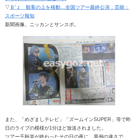
▽
Ｂ’ｚ 観客の上を移動…全国ツアー最終公演：芸能：
スポーツ報知
新聞画像。ニッカンとサンスポ。
また、「めざましテレビ」「ズームインSUPER」等で昨
日のライブの模様が1分ほど放送されました。
ツアー千秋楽が終わったその日の夜に、異例の速さで