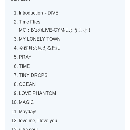
Introduction～DIVE
Time Flies
MC：B’zのLIVE-GYMにようこそ！
MY LONELY TOWN
今夜月の見える丘に
PRAY
TIME
TINY DROPS
OCEAN
LOVE PHANTOM
MAGIC
Mayday!
love me, I love you
ultra soul