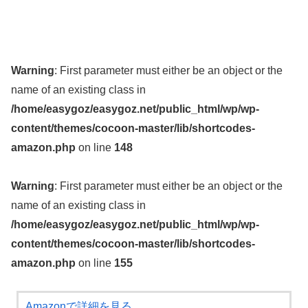
Warning
: First parameter must either be an object or the
name of an existing class in
/home/easygoz/easygoz.net/public_html/wp/wp-
content/themes/cocoon-master/lib/shortcodes-
amazon.php
on line
148
Warning
: First parameter must either be an object or the
name of an existing class in
/home/easygoz/easygoz.net/public_html/wp/wp-
content/themes/cocoon-master/lib/shortcodes-
amazon.php
on line
155
Amazonで詳細を見る