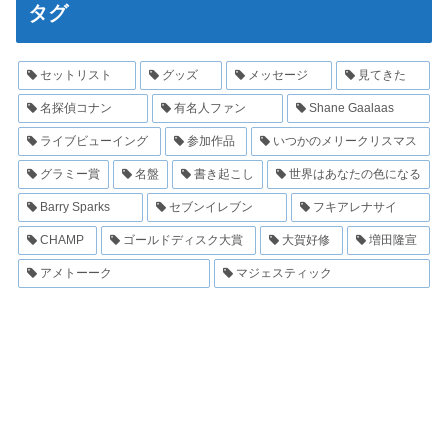
タグ
セットリスト
グッズ
メッセージ
見てきた
名探偵コナン
有名人ファン
Shane Gaalaas
ライブビューイング
参加作品
いつかのメリークリスマス
グラミー賞
名盤
書き起こし
世界はあなたの色になる
Barry Sparks
セブンイレブン
フキアレナサイ
CHAMP
ゴールドディスク大賞
大賀好修
増田隆宣
アメトーーク
マジェスティック