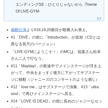
エンディングSE：ひとりじゃないから -Theme
Of LIVE-GYM-
函館公演
より#18,19,20曲目が順番入れ替え。
#1「DIVE」の前に「Introduction」が追加（CDとは
異なる長尺のバージョン）
「LIVE-GYMにようこそ！」のMCは、稲葉さん松本
さん二人で行なう。
#11「Mayday!」の歌途中でメインステージが浮き上
がって、中央をまっすぐ後方に下がってサブステー
ジに移動（ジャニーズのコンサートのような感じ）
#12「love me」はサブステージで演奏、#13「ultra
soul」で再びメインステージへ戻る。
#14「LOVE IS DEAD」の前に長めのジャジーなセッ
ション。