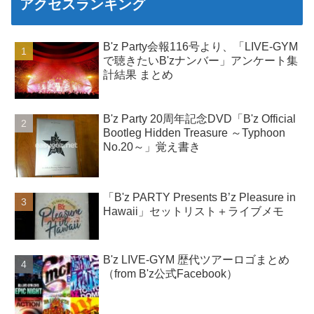
アクセスランキング
B'z Party会報116号より、「LIVE-GYM
で聴きたいB'zナンバー」アンケート集
計結果 まとめ
B'z Party 20周年記念DVD「B'z Official
Bootleg Hidden Treasure ～Typhoon
No.20～」覚え書き
「B'z PARTY Presents B’z Pleasure in
Hawaii」セットリスト＋ライブメモ
B'z LIVE-GYM 歴代ツアーロゴまとめ
（from B'z公式Facebook）