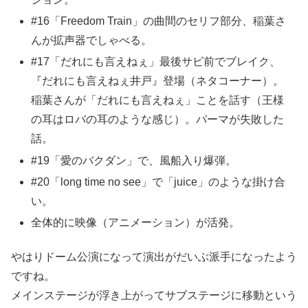
#16「Freedom Train」の曲間のセリフ部分、稲葉さ
んが拡声器でしゃべる。
#17「だれにも言えねぇ」最後サビ前でブレイク、
『だれにも言えねぇ井戸』登場（ネタコーナー）。
稲葉さんが「だれにも言えねぇ」ことを話す（王様
の耳はロバの耳のような感じ）。パーマが失敗した
話。
#19「愛のバクダン」で、風船入り爆弾。
#20「long time no see」で「juice」のような掛け合
い。
全体的に映像（アニメーション）が活発。
やはりドーム公演になって演出がだいぶ派手になったよう
ですね。
メインステージが浮き上がってサブステージに移動という