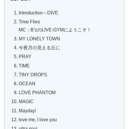
Introduction～DIVE
Time Flies
MC：B’zのLIVE-GYMにようこそ！
MY LONELY TOWN
今夜月の見える丘に
PRAY
TIME
TINY DROPS
OCEAN
LOVE PHANTOM
MAGIC
Mayday!
love me, I love you
ultra soul