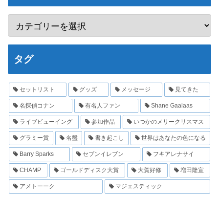
タグ
セットリスト
グッズ
メッセージ
見てきた
名探偵コナン
有名人ファン
Shane Gaalaas
ライブビューイング
参加作品
いつかのメリークリスマス
グラミー賞
名盤
書き起こし
世界はあなたの色になる
Barry Sparks
セブンイレブン
フキアレナサイ
CHAMP
ゴールドディスク大賞
大賀好修
増田隆宣
アメトーーク
マジェスティック