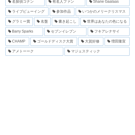
名探偵コナン
有名人ファン
Shane Gaalaas
ライブビューイング
参加作品
いつかのメリークリスマス
グラミー賞
名盤
書き起こし
世界はあなたの色になる
Barry Sparks
セブンイレブン
フキアレナサイ
CHAMP
ゴールドディスク大賞
大賀好修
増田隆宣
アメトーーク
マジェスティック