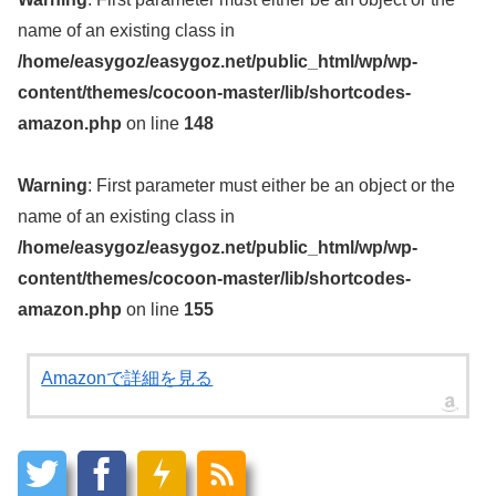
name of an existing class in
/home/easygoz/easygoz.net/public_html/wp/wp-
content/themes/cocoon-master/lib/shortcodes-
amazon.php
on line
148
Warning
: First parameter must either be an object or the
name of an existing class in
/home/easygoz/easygoz.net/public_html/wp/wp-
content/themes/cocoon-master/lib/shortcodes-
amazon.php
on line
155
Amazonで詳細を見る