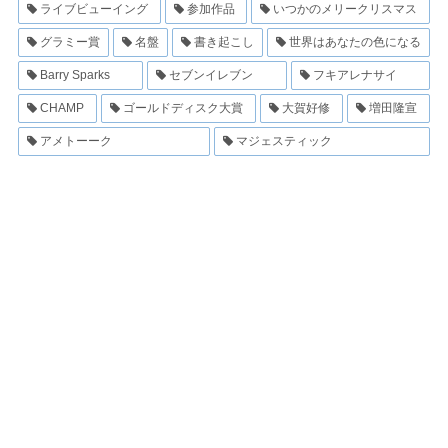
ライブビューイング
参加作品
いつかのメリークリスマス
グラミー賞
名盤
書き起こし
世界はあなたの色になる
Barry Sparks
セブンイレブン
フキアレナサイ
CHAMP
ゴールドディスク大賞
大賀好修
増田隆宣
アメトーーク
マジェスティック