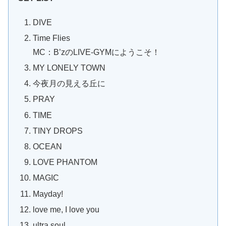
DIVE
Time Flies
MC：B’zのLIVE-GYMにようこそ！
MY LONELY TOWN
今夜月の見える丘に
PRAY
TIME
TINY DROPS
OCEAN
LOVE PHANTOM
MAGIC
Mayday!
love me, I love you
ultra soul