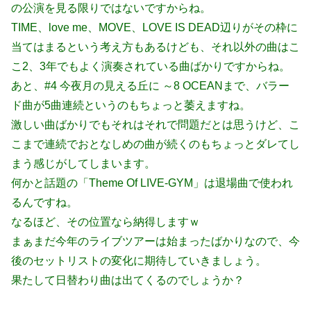
の公演を見る限りではないですからね。
TIME、love me、MOVE、LOVE IS DEAD辺りがその枠に
当てはまるという考え方もあるけども、それ以外の曲はこ
こ2、3年でもよく演奏されている曲ばかりですからね。
あと、#4 今夜月の見える丘に ～8 OCEANまで、バラー
ド曲が5曲連続というのもちょっと萎えますね。
激しい曲ばかりでもそれはそれで問題だとは思うけど、こ
こまで連続でおとなしめの曲が続くのもちょっとダレてし
まう感じがしてしまいます。
何かと話題の「Theme Of LIVE-GYM」は退場曲で使われ
るんですね。
なるほど、その位置なら納得しますｗ
まぁまだ今年のライブツアーは始まったばかりなので、今
後のセットリストの変化に期待していきましょう。
果たして日替わり曲は出てくるのでしょうか？