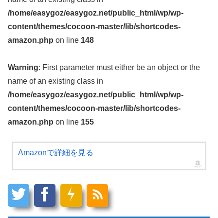
/home/easygoz/easygoz.net/public_html/wp/wp-
content/themes/cocoon-master/lib/shortcodes-
amazon.php
on line
148
Warning
: First parameter must either be an object or the
name of an existing class in
/home/easygoz/easygoz.net/public_html/wp/wp-
content/themes/cocoon-master/lib/shortcodes-
amazon.php
on line
155
Amazonで詳細を見る