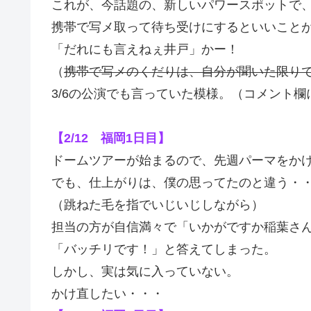
これが、今話題の、新しいパワースポットで
携帯で写メ取って待ち受けにするといいこと
「だれにも言えねぇ井戸」かー！
（
携帯で写メのくだりは、自分が聞いた限り
3/6の公演でも言っていた模様。（コメント
【2/12 福岡1日目】
ドームツアーが始まるので、先週パーマをか
でも、仕上がりは、僕の思ってたのと違う・
（跳ねた毛を指でいじいじしながら）
担当の方が自信満々で「いかがですか稲葉さ
「バッチリです！」と答えてしまった。
しかし、実は気に入っていない。
かけ直したい・・・