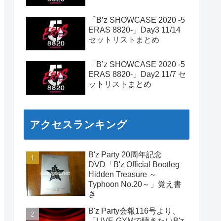
「B’z SHOWCASE 2020 -5
ERAS 8820-」Day3 11/14
セットリストまとめ
「B’z SHOWCASE 2020 -5
ERAS 8820-」Day2 11/7 セ
ットリストまとめ
アクセスランキング
B'z Party 20周年記念
DVD「B'z Official Bootleg
Hidden Treasure ～
Typhoon No.20～」覚え書
き
B'z Party会報116号より、
「LIVE-GYMで聴きたいB'z