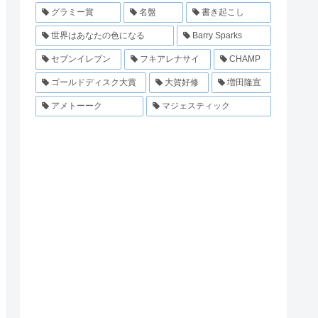
グラミー賞
名盤
書き起こし
世界はあなたの色になる
Barry Sparks
セブンイレブン
フキアレナサイ
CHAMP
ゴールドディスク大賞
大賀好修
増田隆宣
アメトーーク
マジェスティック