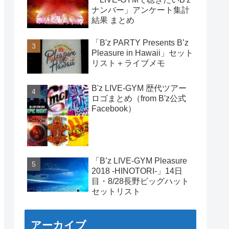
ナンバー」アンケート集計
結果 まとめ
「B'z PARTY Presents B’z
Pleasure in Hawaii」セット
リスト＋ライブメモ
B'z LIVE-GYM 歴代ツアー
ロゴまとめ（from B'z公式
Facebook）
「B’z LIVE-GYM Pleasure
2018 -HINOTORI-」14日
目・8/28長野ビッグハット
セットリスト
アーカイブ