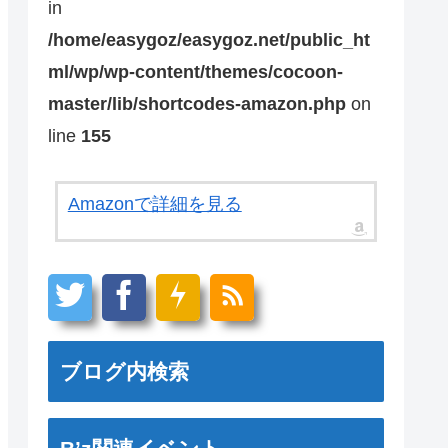
in
/home/easygoz/easygoz.net/public_ht
ml/wp/wp-content/themes/cocoon-
master/lib/shortcodes-amazon.php
on
line
155
Amazonで詳細を見る
ブログ内検索