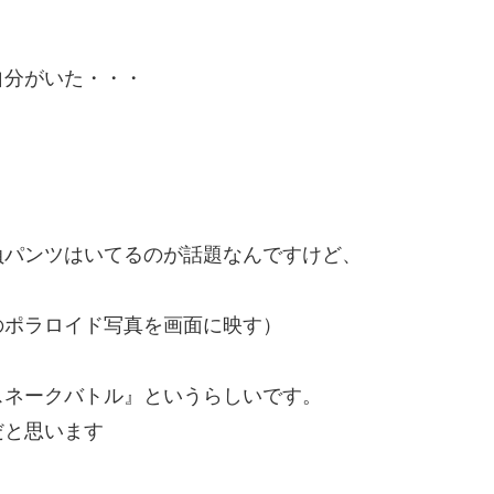
。
自分がいた・・・
負パンツはいてるのが話題なんですけど、
のポラロイド写真を画面に映す）
スネークバトル』というらしいです。
だと思います
。