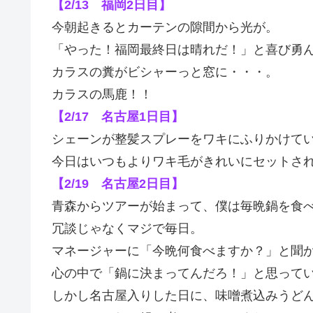
【2/13 福岡2日目】
今朝起きるとカーテンの隙間から光が。
「やった！福岡最終日は晴れだ！」と喜び勇
カラスの糞がビシャーっと窓に・・・。
カラスの馬鹿！！
【2/17 名古屋1日目】
シェーンが整髪スプレーをワキにふりかけて
今日はいつもよりワキ毛がきれいにセットさ
【2/19 名古屋2日目】
青森からツアーが始まって、僕は毎晩鍋を食
冗談じゃなくマジで毎日。
マネージャーに「今晩何食べますか？」と聞
心の中で「鍋に決まってんだろ！」と思って
しかし名古屋入りした日に、味噌煮込みうど