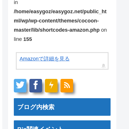
in
/home/easygoz/easygoz.net/public_ht
ml/wp/wp-content/themes/cocoon-
master/lib/shortcodes-amazon.php
on
line
155
Amazonで詳細を見る
ブログ内検索