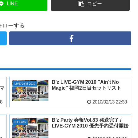
LINE
コピー
ォローする
B’z LIVE-GYM 2010 ”Ain’t No
LIVE-GYM 2010
ーマ
Magic” 福岡2日目セットリスト
48
2010/02/13 22:38
B’z Party 会報Vol.83 発送完了 /
B'z Party
LIVE-GYM 2010 優先予約受付開始