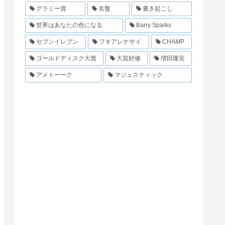
グラミー賞
名盤
書き起こし
世界はあなたの色になる
Barry Sparks
セブンイレブン
フキアレナサイ
CHAMP
ゴールドディスク大賞
大賀好修
増田隆宣
アメトーーク
マジェスティック