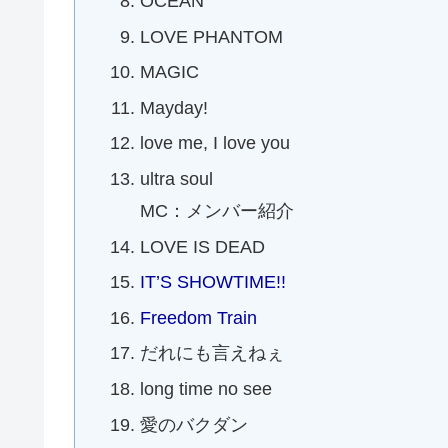
OCEAN
LOVE PHANTOM
MAGIC
Mayday!
love me, I love you
ultra soul
MC：メンバー紹介
LOVE IS DEAD
IT’S SHOWTIME!!
Freedom Train
だれにも言えねぇ
long time no see
愛のバクダン