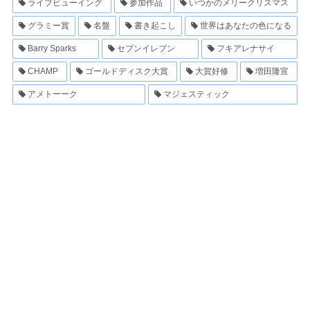
ライブビューイング
参加作品
いつかのメリークリスマス
グラミー賞
名盤
書き起こし
世界はあなたの色になる
Barry Sparks
セブンイレブン
フキアレナサイ
CHAMP
ゴールドディスク大賞
大賀好修
増田隆宣
アメトーーク
マジェスティック