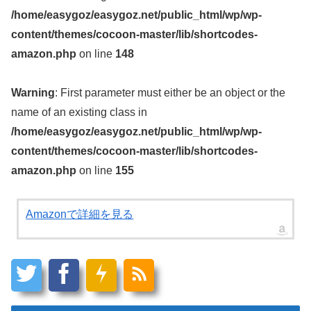
/home/easygoz/easygoz.net/public_html/wp/wp-
content/themes/cocoon-master/lib/shortcodes-
amazon.php
on line
148
Warning
: First parameter must either be an object or the
name of an existing class in
/home/easygoz/easygoz.net/public_html/wp/wp-
content/themes/cocoon-master/lib/shortcodes-
amazon.php
on line
155
Amazonで詳細を見る