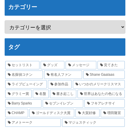
カテゴリー
タグ
セットリスト
グッズ
メッセージ
見てきた
名探偵コナン
有名人ファン
Shane Gaalaas
ライブビューイング
参加作品
いつかのメリークリスマス
グラミー賞
名盤
書き起こし
世界はあなたの色になる
Barry Sparks
セブンイレブン
フキアレナサイ
CHAMP
ゴールドディスク大賞
大賀好修
増田隆宣
アメトーーク
マジェスティック