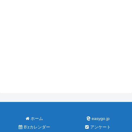
ホーム
easygo.jp
B’zカレンダー
アンケート