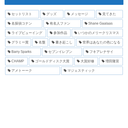
セットリスト
グッズ
メッセージ
見てきた
名探偵コナン
有名人ファン
Shane Gaalaas
ライブビューイング
参加作品
いつかのメリークリスマス
グラミー賞
名盤
書き起こし
世界はあなたの色になる
Barry Sparks
セブンイレブン
フキアレナサイ
CHAMP
ゴールドディスク大賞
大賀好修
増田隆宣
アメトーーク
マジェスティック