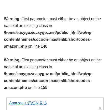
Warning
: First parameter must either be an object or the
name of an existing class in
/home/easygoz/easygoz.net/public_html/wp/wp-
content/themes/cocoon-master/lib/shortcodes-
amazon.php
on line
148
Warning
: First parameter must either be an object or the
name of an existing class in
/home/easygoz/easygoz.net/public_html/wp/wp-
content/themes/cocoon-master/lib/shortcodes-
amazon.php
on line
155
Amazonで詳細を見る