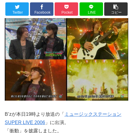
Twitter
Facebook
Pocket
LINE
コピー
B’zが本日19時より放送の「
ミュージックステーション
SUPER LIVE 2006
」に出演。
「衝動」を披露しました。