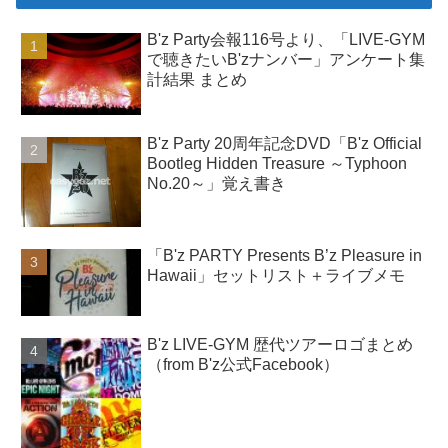
B'z Party会報116号より、「LIVE-GYM
で聴きたいB'zナンバー」アンケート集
計結果 まとめ
B'z Party 20周年記念DVD「B'z Official
Bootleg Hidden Treasure ～Typhoon
No.20～」覚え書き
「B'z PARTY Presents B’z Pleasure in
Hawaii」セットリスト＋ライブメモ
B'z LIVE-GYM 歴代ツアーロゴまとめ
（from B'z公式Facebook）