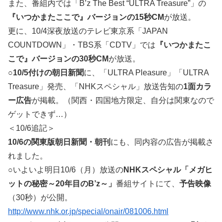
また、番組内では「B’z The Best “ULTRA Treasure”」の
『いつかまたここで』バージョンの15秒CM
が放送。
更に、10/4深夜放送のテレビ東京系「JAPAN
COUNTDOWN」・TBS系「CDTV」では
『いつかまたこ
こで』バージョンの30秒CM
が放送。
○
10/5付けの朝日新聞
に、「ULTRA Pleasure」「ULTRA
Treasure」発売、「NHKスペシャル」放送告知の
1面カラ
ー広告
が掲載。（関西・四国地方限定、自分は関東なので
ゲットできず…）
＜10/6追記＞
10/6の関東版朝日新聞・朝刊
にも、同内容の広告が掲載さ
れました。
○いよいよ明日10/6（月）放送の
NHKスペシャル「メガヒ
ットの秘密～20年目のB’z～」
番組サイトにて、
予告映像
（30秒）が公開。
http://www.nhk.or.jp/special/onair/081006.html