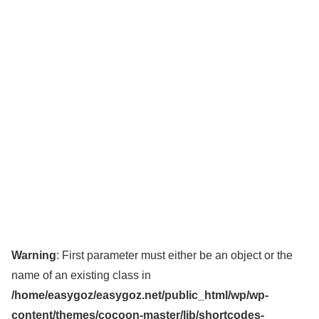
Warning
: First parameter must either be an object or the
name of an existing class in
/home/easygoz/easygoz.net/public_html/wp/wp-
content/themes/cocoon-master/lib/shortcodes-