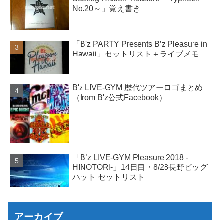
No.20～」覚え書き
「B'z PARTY Presents B’z Pleasure in
Hawaii」セットリスト＋ライブメモ
B'z LIVE-GYM 歴代ツアーロゴまとめ
（from B'z公式Facebook）
「B’z LIVE-GYM Pleasure 2018 -
HINOTORI-」14日目・8/28長野ビッグ
ハット セットリスト
アーカイブ