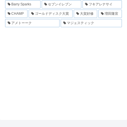
Barry Sparks
セブンイレブン
フキアレナサイ
CHAMP
ゴールドディスク大賞
大賀好修
増田隆宣
アメトーーク
マジェスティック