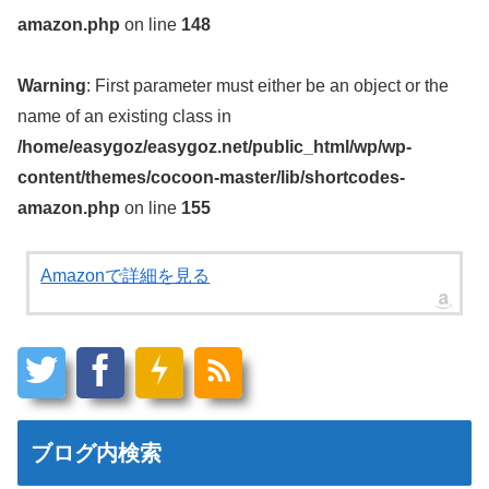
amazon.php
on line
148
Warning
: First parameter must either be an object or the
name of an existing class in
/home/easygoz/easygoz.net/public_html/wp/wp-
content/themes/cocoon-master/lib/shortcodes-
amazon.php
on line
155
Amazonで詳細を見る
ブログ内検索