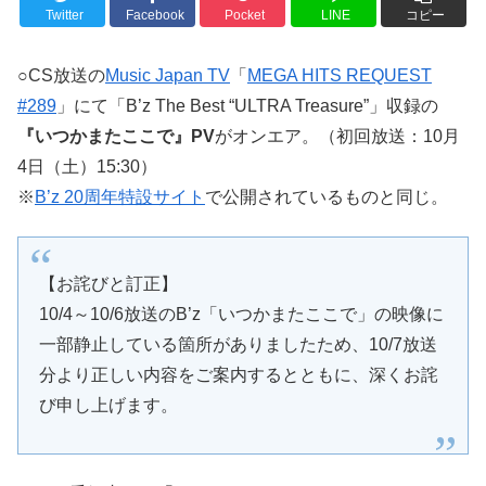
Twitter
Facebook
Pocket
LINE
コピー
○CS放送の
Music Japan TV
「
MEGA HITS REQUEST
#289
」にて「B’z The Best “ULTRA Treasure”」収録の
『いつかまたここで』PV
がオンエア。（初回放送：10月
4日（土）15:30）
※
B’z 20周年特設サイト
で公開されているものと同じ。
【お詫びと訂正】
10/4～10/6放送のB’z「いつかまたここで」の映像に
一部静止している箇所がありましたため、10/7放送
分より正しい内容をご案内するとともに、深くお詫
び申し上げます。