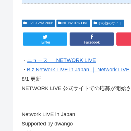
LIVE-GYM 2006
NETWORK LIVE
その他のサイト
Twitter
Facebook
・
ニュース ｜ NETWORK LIVE
・
B’z Network LIVE in Japan ｜ Network LIVE
8/1 更新
NETWORK LIVE 公式サイトでの応募が開
Network LIVE in Japan
Supported by dwango