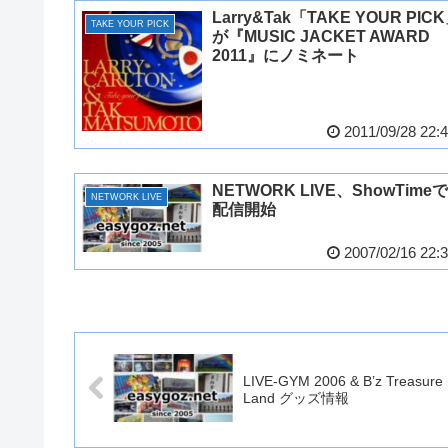
Larry&Tak「TAKE YOUR PIC
TAKE YOUR PICK
が『MUSIC JACKET AWARD
2011』にノミネート
2011/09/28 22:
NETWORK LIVE、ShowTimeで
NETWORK LIVE
配信開始
2007/02/16 22:
LIVE-GYM 2006 & B’z Treasure
Land グッズ情報