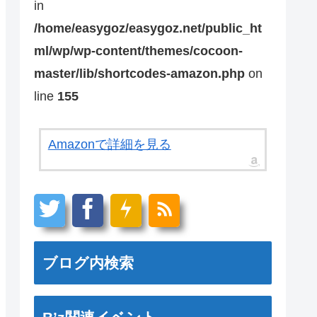
in
/home/easygoz/easygoz.net/public_ht
ml/wp/wp-content/themes/cocoon-
master/lib/shortcodes-amazon.php
on
line
155
Amazonで詳細を見る
ブログ内検索