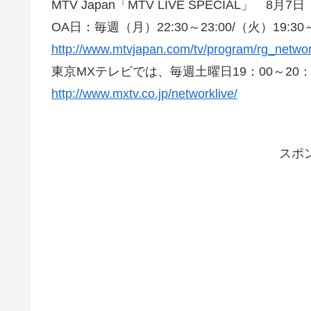
MTV Japan「MTV LIVE SPECIAL」 8
OA日：毎週（月）22:30～23:00/（火）19:30～2
http://www.mtvjapan.com/tv/program/rg_networ
東京MXテレビでは、毎週土曜日19：00～20
http://www.mxtv.co.jp/networklive/
スポ