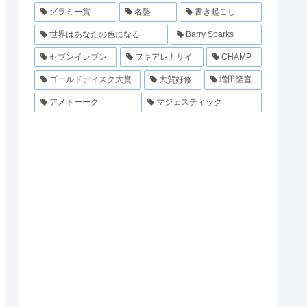
グラミー賞
名盤
書き起こし
世界はあなたの色になる
Barry Sparks
セブンイレブン
フキアレナサイ
CHAMP
ゴールドディスク大賞
大賀好修
増田隆宣
アメトーーク
マジェスティック