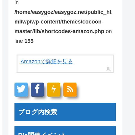
in
/home/easygoz/easygoz.net/public_ht
ml/wp/wp-content/themes/cocoon-
master/lib/shortcodes-amazon.php
on
line
155
Amazonで詳細を見る
ブログ内検索