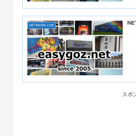
NE
NETWORK LIVE
スポ