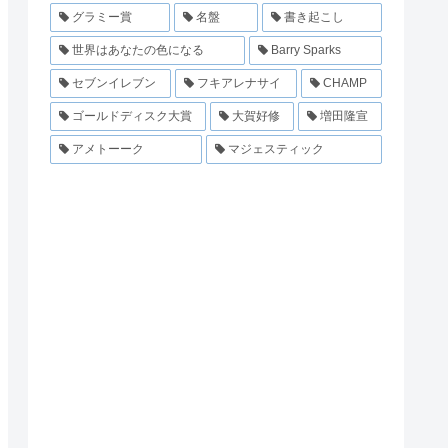
グラミー賞
名盤
書き起こし
世界はあなたの色になる
Barry Sparks
セブンイレブン
フキアレナサイ
CHAMP
ゴールドディスク大賞
大賀好修
増田隆宣
アメトーーク
マジェスティック