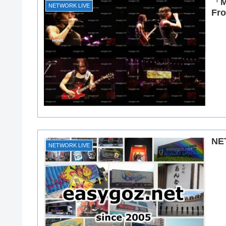
「M
NETWORK LIVE
Fr
N
NETWORK LIVE