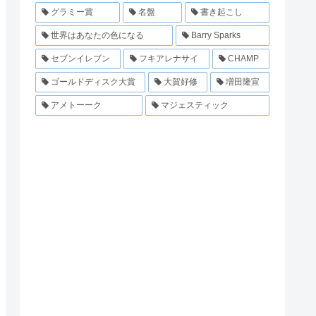
グラミー賞
名盤
書き起こし
世界はあなたの色になる
Barry Sparks
セブンイレブン
フキアレナサイ
CHAMP
ゴールドディスク大賞
大賀好修
増田隆宣
アメトーーク
マジェスティック