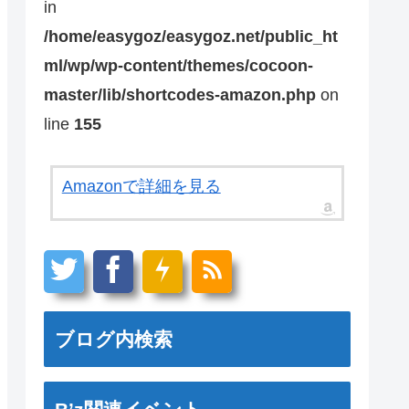
in
/home/easygoz/easygoz.net/public_ht
ml/wp/wp-content/themes/cocoon-
master/lib/shortcodes-amazon.php
on
line
155
Amazonで詳細を見る
ブログ内検索