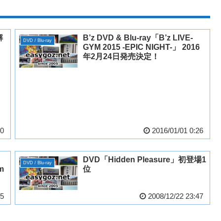
解
B’z DVD & Blu-ray「B’z LIVE-
DVD / Blu-ray
GYM 2015 -EPIC NIGHT-」 2016
年2月24日発売決定！
50
2016/01/01 0:26
DVD「Hidden Pleasure」初登場1
DVD / Blu-ray
m
位
35
2008/12/22 23:47