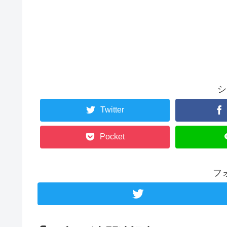
シ
Twitter
Pocket
フ