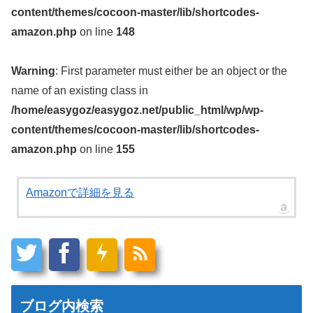
content/themes/cocoon-master/lib/shortcodes-
amazon.php
on line
148
Warning
: First parameter must either be an object or the
name of an existing class in
/home/easygoz/easygoz.net/public_html/wp/wp-
content/themes/cocoon-master/lib/shortcodes-
amazon.php
on line
155
Amazonで詳細を見る
ブログ内検索