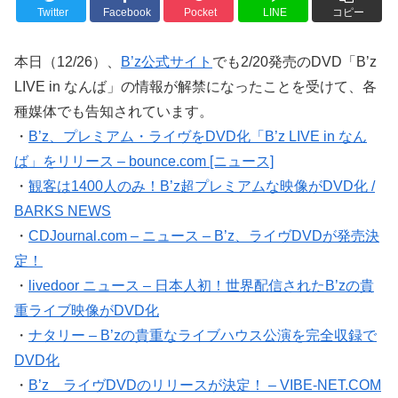
Twitter
Facebook
Pocket
LINE
コピー
本日（12/26）、
B’z公式サイト
でも2/20発売のDVD「B’z
LIVE in なんば」の情報が解禁になったことを受けて、各
種媒体でも告知されています。
・
B’z、プレミアム・ライヴをDVD化「B’z LIVE in なん
ば」をリリース – bounce.com [ニュース]
・
観客は1400人のみ！B’z超プレミアムな映像がDVD化 /
BARKS NEWS
・
CDJournal.com – ニュース – B’z、ライヴDVDが発売決
定！
・
livedoor ニュース – 日本人初！世界配信されたB’zの貴
重ライブ映像がDVD化
・
ナタリー – B’zの貴重なライブハウス公演を完全収録で
DVD化
・
B’z ライヴDVDのリリースが決定！ – VIBE-NET.COM