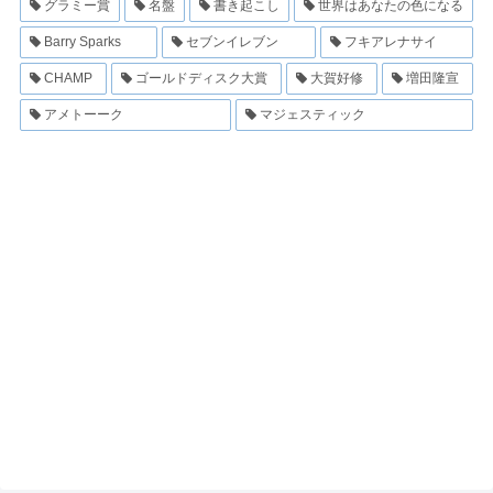
グラミー賞
名盤
書き起こし
世界はあなたの色になる
Barry Sparks
セブンイレブン
フキアレナサイ
CHAMP
ゴールドディスク大賞
大賀好修
増田隆宣
アメトーーク
マジェスティック