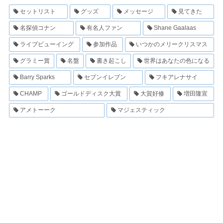
セットリスト
グッズ
メッセージ
見てきた
名探偵コナン
有名人ファン
Shane Gaalaas
ライブビューイング
参加作品
いつかのメリークリスマス
グラミー賞
名盤
書き起こし
世界はあなたの色になる
Barry Sparks
セブンイレブン
フキアレナサイ
CHAMP
ゴールドディスク大賞
大賀好修
増田隆宣
アメトーーク
マジェスティック