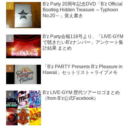
B'z Party 20周年記念DVD「B'z Official
Bootleg Hidden Treasure ～Typhoon
No.20～」覚え書き
B'z Party会報116号より、「LIVE-GYM
で聴きたいB'zナンバー」アンケート集
計結果 まとめ
「B'z PARTY Presents B’z Pleasure in
Hawaii」セットリスト＋ライブメモ
B'z LIVE-GYM 歴代ツアーロゴまとめ
（from B'z公式Facebook）