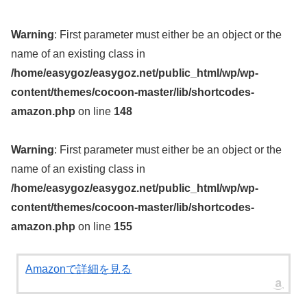
Warning
: First parameter must either be an object or the
name of an existing class in
/home/easygoz/easygoz.net/public_html/wp/wp-
content/themes/cocoon-master/lib/shortcodes-
amazon.php
on line
148
Warning
: First parameter must either be an object or the
name of an existing class in
/home/easygoz/easygoz.net/public_html/wp/wp-
content/themes/cocoon-master/lib/shortcodes-
amazon.php
on line
155
Amazonで詳細を見る