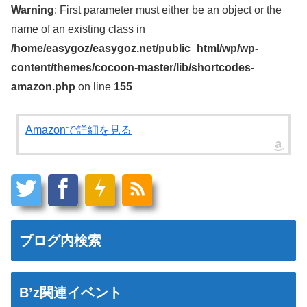
Warning
: First parameter must either be an object or the
name of an existing class in
/home/easygoz/easygoz.net/public_html/wp/wp-
content/themes/cocoon-master/lib/shortcodes-
amazon.php
on line
155
Amazonで詳細を見る
ブログ内検索
B’z関連イベント