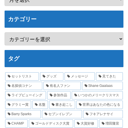
カテゴリー
タグ
セットリスト
グッズ
メッセージ
見てきた
名探偵コナン
有名人ファン
Shane Gaalaas
ライブビューイング
参加作品
いつかのメリークリスマス
グラミー賞
名盤
書き起こし
世界はあなたの色になる
Barry Sparks
セブンイレブン
フキアレナサイ
CHAMP
ゴールドディスク大賞
大賀好修
増田隆宣