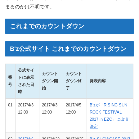
まるのかは不明です。
これまでのカウントダウン
B'z公式サイト これまでのカウントダウン
公式サイ
カウント
カウント
番
トに表示
ダウン開
ダウン終
発表内容
号
された日
始
了
時
番
公式サイ
カウント
カウント
発表内容
01
2017/4/3
2017/4/3
2017/4/5
B’zが「RISING SUN
号
トに表示
ダウン開
ダウン終
12:00
12:00
12:00
ROCK FESTIVAL
された日
始
了
2017 in EZO」に出演
時
決定