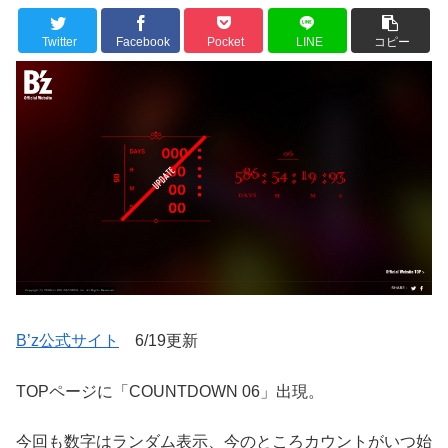
Twitter
Facebook
Pocket
LINE
コピー
B’z公式サイト
6/19更新
TOPページに「COUNTDOWN 06」出現。
今回も数字はランダム表示、今のところカウントがいつ始