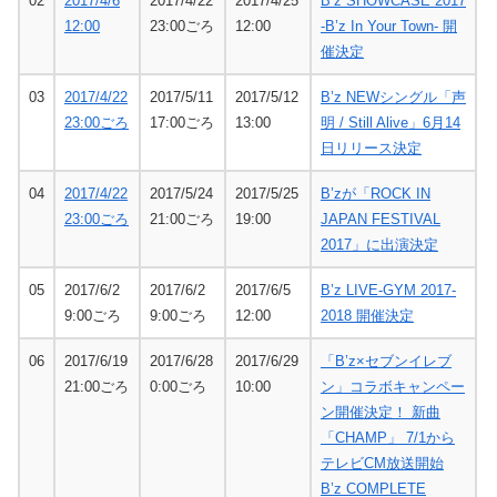
02
2017/4/6
2017/4/22
2017/4/25
B’z SHOWCASE 2017
12:00
23:00ごろ
12:00
-B’z In Your Town- 開
催決定
03
2017/4/22
2017/5/11
2017/5/12
B’z NEWシングル「声
23:00ごろ
17:00ごろ
13:00
明 / Still Alive」6月14
日リリース決定
04
2017/4/22
2017/5/24
2017/5/25
B’zが「ROCK IN
23:00ごろ
21:00ごろ
19:00
JAPAN FESTIVAL
2017」に出演決定
05
2017/6/2
2017/6/2
2017/6/5
B’z LIVE-GYM 2017-
9:00ごろ
9:00ごろ
12:00
2018 開催決定
06
2017/6/19
2017/6/28
2017/6/29
「B’z×セブンイレブ
21:00ごろ
0:00ごろ
10:00
ン」コラボキャンペー
ン開催決定！ 新曲
「CHAMP」 7/1から
テレビCM放送開始
B’z COMPLETE