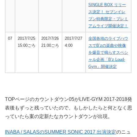
SINGLE BOX リリー
ス決定！ セブンイレ
ブン特典限定・プレミ
アムライブ開催決定！
07
2017/7/25
2017/7/26
2017/7/27
全国各地のライブハウ
15:00ごろ
21:00ごろ
4:00
スでB’zの楽曲や映像
を爆音で鳴らすスペシ
ャル企画「Bʼz Loud-
Gym」開催決定
TOPページのカウントダウン05がLIVE-GYM 2017-2018発
表後もずっと残っていたので、もしかしたらと何となく思
っていたら案の定新たなカウントダウンが出現。
INABA / SALASのSUMMER SONIC 2017 出演決定
のニュ